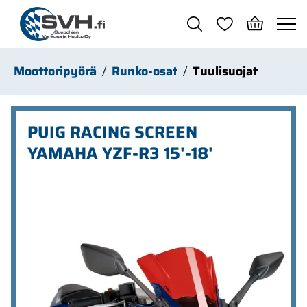
Siirry pääsisältöön
Moottoripyörä
Runko-osat
Tuulisuojat
PUIG RACING SCREEN
YAMAHA YZF-R3 15'-18'
Ohita kuvat