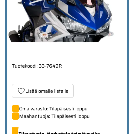
Tuotekoodi
:
33-7649R
Lisää omalle listalle
Oma varasto: Tilapäisesti loppu
Maahantuoja: Tilapäisesti loppu
Tilaustuote,
tiedustele toimitusaika