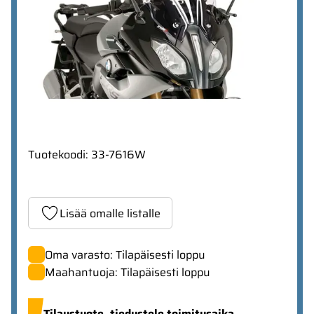
Tuotekoodi
:
33-7616W
Lisää omalle listalle
Oma varasto: Tilapäisesti loppu
Maahantuoja: Tilapäisesti loppu
Tilaustuote,
tiedustele toimitusaika