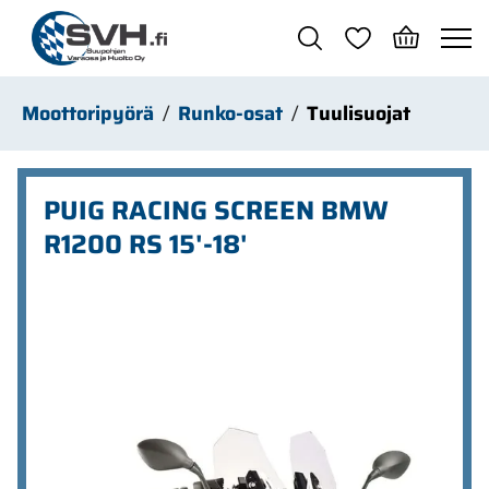
Siirry pääsisältöön
Moottoripyörä
Runko-osat
Tuulisuojat
PUIG RACING SCREEN BMW
R1200 RS 15'-18'
Ohita kuvat