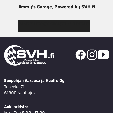
Jimmy’s Garage, Powered by SVH.fi
Tutustu Jimmy’s Garagen valikoimaan
Suupohjan Varaosa ja Huolto Oy
Topeeka 71
61800 Kauhajoki
Auki arkisin:
Ma - Pe • 8.30 - 17.00