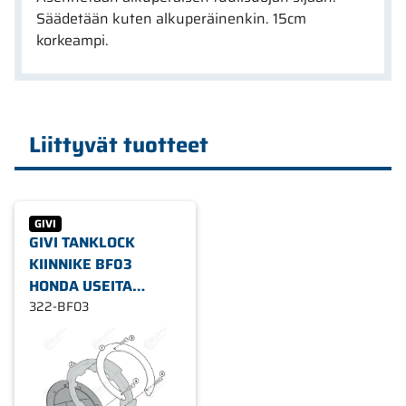
Säädetään kuten alkuperäinenkin. 15cm
korkeampi.
Liittyvät tuotteet
GIVI
GIVI TANKLOCK
KIINNIKE BF03
HONDA USEITA
MALLEJA
322-BF03