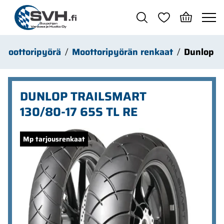
Siirry pääsisältöön
Moottoripyörä
Moottoripyörän renkaat
Dunlop
DUNLOP TRAILSMART
130/80-17 65S TL RE
Ohita kuvat
Mp tarjousrenkaat