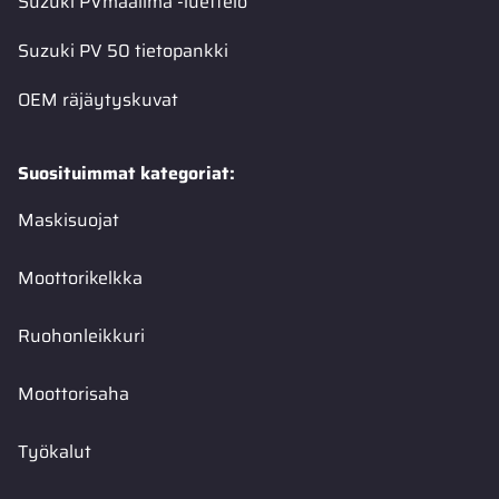
Suzuki PVmaailma -luettelo
Suzuki PV 50 tietopankki
OEM räjäytyskuvat
Suosituimmat kategoriat:
Maskisuojat
Moottorikelkka
Ruohonleikkuri
Moottorisaha
Työkalut