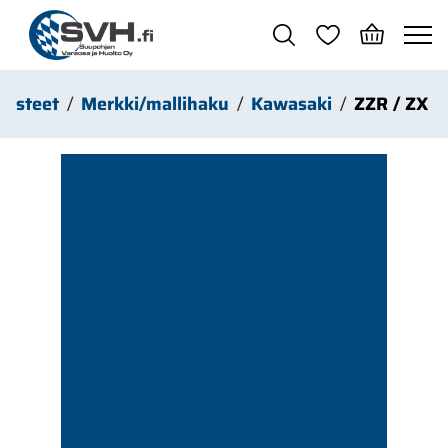
Siirry pääsisältöön
arusteet
Merkki/mallihaku
Kawasaki
ZZR / ZX