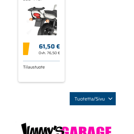
KAWASAKI ER 5
500 01-07
61,50 €
Ovh.
76,50 €
Tilaustuote
Tuotetta/Sivu