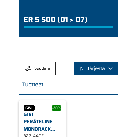
ER 5 500 (01 > 07)
SUODATTIMET
Järjestä
Suodata
1 Tuotteet
GIVI
-20%
GIVI
PERÄTELINE
MONORACK
440F,
322-440F