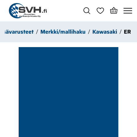
Siirry pääsisältöön
 lisävarusteet
Merkki/mallihaku
Kawasaki
ER