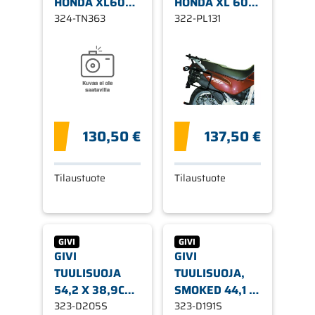
HONDA XL600V
HONDA XL 600
TRANSALP
324-TN363
V TRANSALP
322-PL131
1989-1999
130,50 €
137,50 €
Tilaustuote
Tilaustuote
GIVI
GIVI
GIVI
GIVI
TUULISUOJA
TUULISUOJA,
54,2 X 38,9CM,
SMOKED 44,1 X
SMOKE XL 600
323-D205S
38,4 HONDA XL
323-D191S