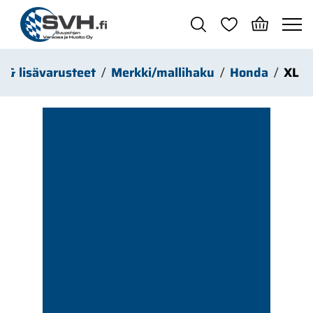
Siirry pääsisältöön
t & lisävarusteet
Merkki/mallihaku
Honda
XL