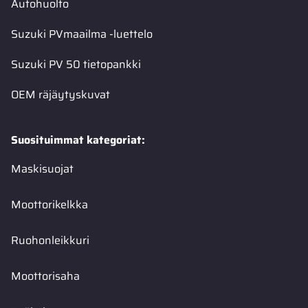
Autohuolto
Suzuki PVmaailma -luettelo
Suzuki PV 50 tietopankki
OEM räjäytyskuvat
Suosituimmat kategoriat:
Maskisuojat
Moottorikelkka
Ruohonleikkuri
Moottorisaha