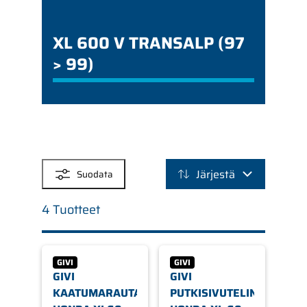
XL 600 V TRANSALP (97
> 99)
SUODATTIMET
Järjestä
Suodata
4 Tuotteet
GIVI
GIVI
GIVI
GIVI
KAATUMARAUTASARJA
PUTKISIVUTELINE