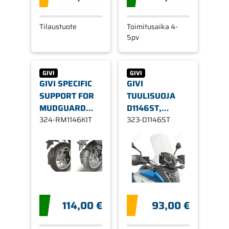
Tilaustuote
Toimitusaika 4-
5pv
GIVI
GIVI
GIVI SPECIFIC
GIVI
SUPPORT FOR
TUULISUOJA
MUDGUARD
D1146ST,
HONDA NC 750
324-RM1146KIT
KIRKAS HONDA
323-D1146ST
NC750X 16-17
114,00 €
93,00 €