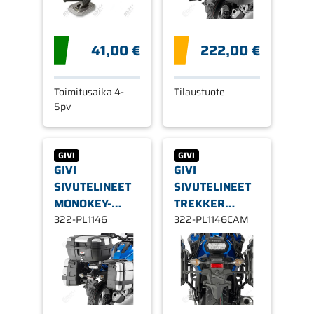
NC750S/X 16-17
41,00 €
222,00 €
Toimitusaika 4-
Tilaustuote
5pv
GIVI
GIVI
GIVI
GIVI
SIVUTELINEET
SIVUTELINEET
MONOKEY-
TREKKER
LAUKUILLE
322-PL1146
OUTBACK-
322-PL1146CAM
PL1146, HONDA
LAUKUILLE
NC750S/X 16-17
PL1146CAM,
HONDA
NC750S/X 16-17