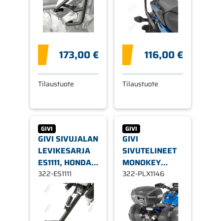
173,00 €
116,00 €
Tilaustuote
Tilaustuote
GIVI
GIVI
GIVI SIVUJALAN
GIVI
LEVIKESARJA
SIVUTELINEET
ES1111, HONDA
MONOKEY
USEITA
322-ES1111
V35/V37-
322-PLX1146
MALLEJA
LAUKUILLE
PLX1146,
HONDA