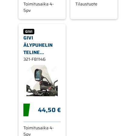
Toimitusaika 4-
Tilaustuote
5pv
GIVI
GIVI
ÄLYPUHELIN
TELINE
TUULISUOJAN
321-FB1146
TAAKSE FB1146,
HONDA NC750X
16-20
44,50 €
Toimitusaika 4-
5pv