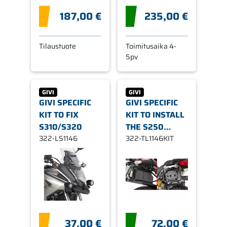
187,00 €
235,00 €
Tilaustuote
Toimitusaika 4-
5pv
GIVI
GIVI
GIVI SPECIFIC
GIVI SPECIFIC
KIT TO FIX
KIT TO INSTALL
S310/S320
THE S250
322-LS1146
TOOLBOX
322-TL1146KIT
37,00 €
72,00 €