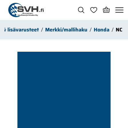
Siirry pääsisältöön
t & lisävarusteet
Merkki/mallihaku
Honda
NC