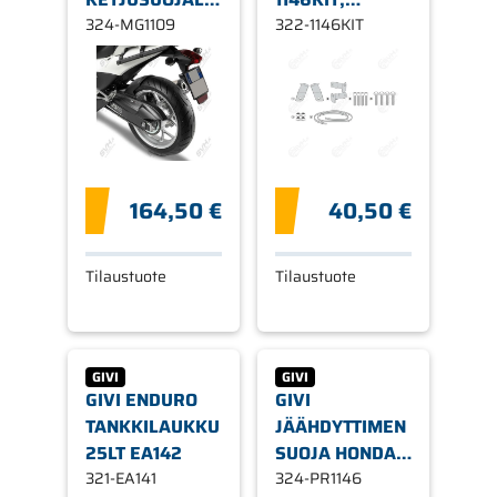
MG1109, HONDA
324-MG1109
PL-/PLX1146/PL1146CAM
322-1146KIT
USEITA
SIVUTELINEILLE
MALLEJA
164,50 €
40,50 €
Tilaustuote
Tilaustuote
GIVI
GIVI
GIVI ENDURO
GIVI
TANKKILAUKKU
JÄÄHDYTTIMEN
25LT EA142
SUOJA HONDA
321-EA141
NC750S/X
324-PR1146