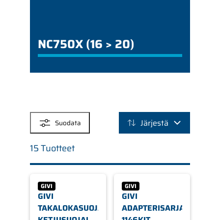
NC750X (16 > 20)
SUODATTIMET
Järjestä
Suodata
15 Tuotteet
GIVI
GIVI
GIVI
GIVI
TAKALOKASUOJA
ADAPTERISARJA
KETJUSUOJALLA
1146KIT,