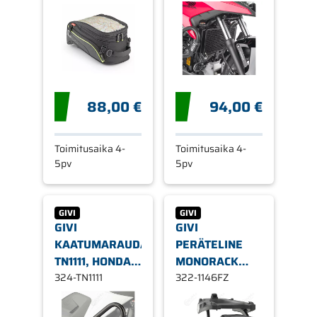
88,00 €
94,00 €
Toimitusaika 4-
Toimitusaika 4-
5pv
5pv
GIVI
GIVI
GIVI
GIVI
KAATUMARAUDAT
PERÄTELINE
TN1111, HONDA
MONORACK
NC700 / 750
324-TN1111
1146FZ, HONDA
322-1146FZ
USEITA
NC750S/X 16-17
MALLEJA