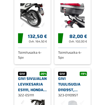
USEITA
INTEGRA 700
MALLEJA
12-13
132,50 €
82,00 €
Ovh.
164,50 €
Ovh.
102,00 €
Toimitusaika 4-
Toimitusaika 4-
5pv
5pv
GIVI
-20%
GIVI
-19%
GIVI SIVUJALAN
GIVI
LEVIKESARJA
TUULISUOJA
ES1111, HONDA
D1109ST,
USEITA
322-ES1111
KIRKAS HONDA
323-D1109ST
MALLEJA
INTEGRA 700 /