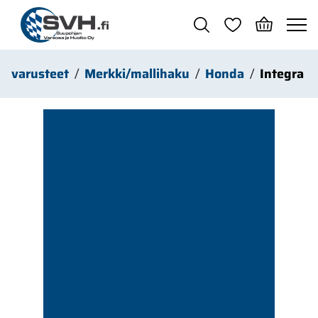
Siirry pääsisältöön
isävarusteet
Merkki/mallihaku
Honda
Integra