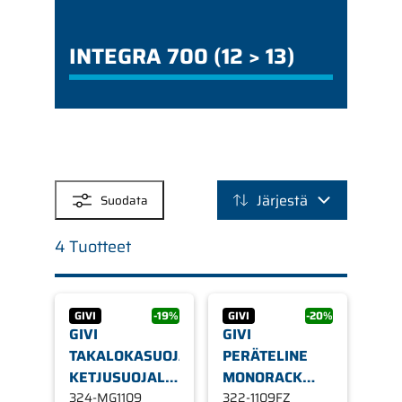
INTEGRA 700 (12 > 13)
SUODATTIMET
Järjestä
Suodata
4 Tuotteet
GIVI
-19%
GIVI
-20%
GIVI
GIVI
TAKALOKASUOJA
PERÄTELINE
KETJUSUOJALLA
MONORACK
MG1109, HONDA
324-MG1109
1109FZ, HONDA
322-1109FZ