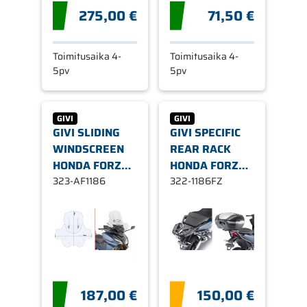
275,00 €
71,50 €
Toimitusaika 4-
Toimitusaika 4-
5pv
5pv
GIVI
GIVI
GIVI SLIDING
GIVI SPECIFIC
WINDSCREEN
REAR RACK
HONDA FORZA
HONDA FORZA
750
323-AF1186
750
322-1186FZ
187,00 €
150,00 €