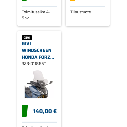
Toimitusaika 4-
Tilaustuote
5pv
GIVI
GIVI
WINDSCREEN
HONDA FORZA
750 (2021-)
323-D1186ST
140,00 €