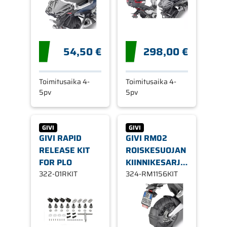
54,50 €
298,00 €
Toimitusaika 4-
Toimitusaika 4-
5pv
5pv
GIVI
GIVI
GIVI RAPID
GIVI RM02
RELEASE KIT
ROISKESUOJAN
FOR PLO
KIINNIKESARJA
322-01RKIT
FORZA 750 X-
324-RM1156KIT
ADV