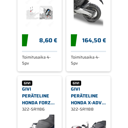
01VKIT
8,60 €
164,50 €
Toimitusaika 4-
Toimitusaika 4-
5pv
5pv
GIVI
GIVI
GIVI
GIVI
PERÄTELINE
PERÄTELINE
HONDA FORZA,
HONDA X-ADV
X-ADV 750
322-SR1186
750 2021-
322-SR1188