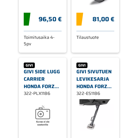
96,50 €
81,00 €
Toimitusaika 4-
Tilaustuote
5pv
GIVI
GIVI
GIVI SIDE LUGG
GIVI SIVUTUEN
CARRIER
LEVIKESARJA
HONDA FORZA
HONDA FORZA
750
322-PLX1186
X-ADV
322-ES1186