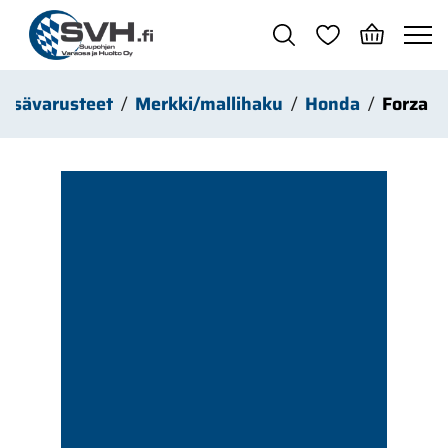
Siirry pääsisältöön
 lisävarusteet
Merkki/mallihaku
Honda
Forza