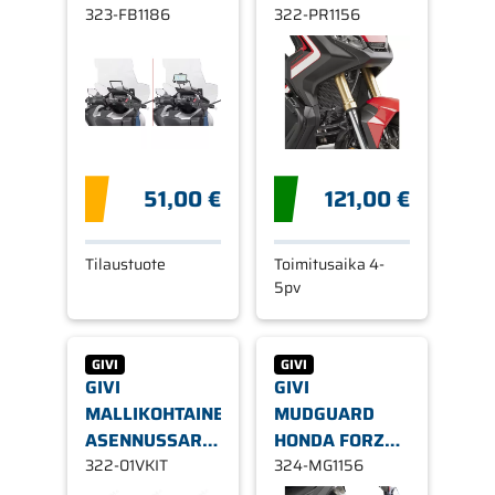
323-FB1186
X-ADV 750 17-
322-PR1156
51,00 €
121,00 €
Tilaustuote
Toimitusaika 4-
5pv
GIVI
GIVI
GIVI
GIVI
MALLIKOHTAINEN
MUDGUARD
ASENNUSSARJA
HONDA FORZA
S903A/S904B
322-01VKIT
INTEGRA X-ADV
324-MG1156
KIINNIKKEILLE