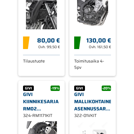
X 16-19
2019-2022
80,00 €
130,00 €
Ovh.
99,50 €
Ovh.
161,50 €
Tilaustuote
Toimitusaika 4-
5pv
GIVI
-19%
GIVI
-20%
GIVI
GIVI
KIINNIKESARJA
MALLIKOHTAINEN
RM02
ASENNUSSARJA
ROISKELÄPÄLLE
324-RM1171KIT
S903A/S904B
322-01VKIT
HONDA CB500X
KIINNIKKEILLE
01VKIT