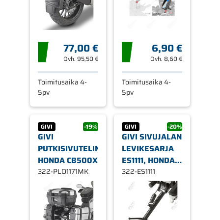
77,00 €
6,90 €
Ovh.
95,50 €
Ovh.
8,60 €
Toimitusaika 4-
Toimitusaika 4-
5pv
5pv
GIVI
-19%
GIVI
-20%
GIVI
GIVI SIVUJALAN
PUTKISIVUTELINE
LEVIKESARJA
HONDA CB500X
ES1111, HONDA
322-PLO1171MK
USEITA
322-ES1111
MALLEJA