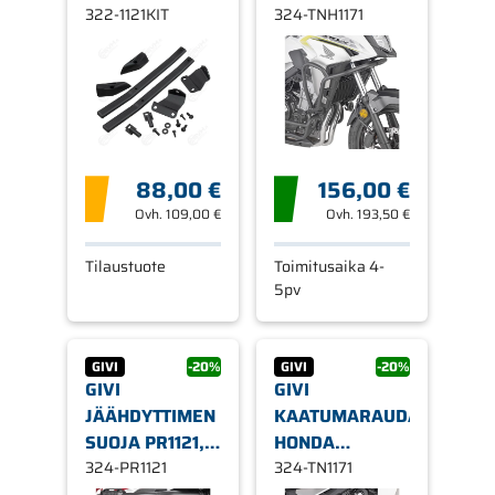
PL1121CAM/PL-/PLX1121
322-1121KIT
324-TNH1171
SIVUTELINEILLE
88,00 €
156,00 €
Ovh.
109,00 €
Ovh.
193,50 €
Tilaustuote
Toimitusaika 4-
5pv
GIVI
-20%
GIVI
-20%
GIVI
GIVI
JÄÄHDYTTIMEN
KAATUMARAUDAT
SUOJA PR1121,
HONDA
HONDA CB 500
324-PR1121
CB500F/X
324-TN1171