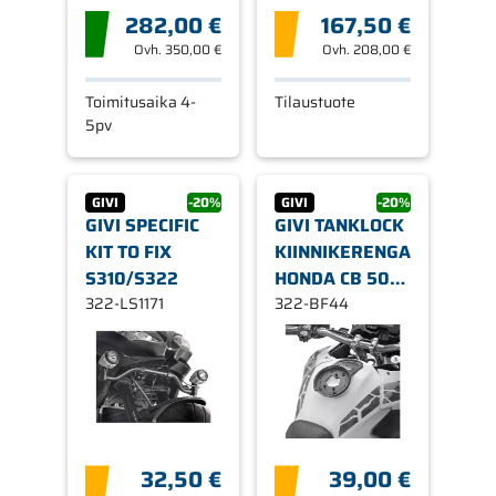
282,00 €
167,50 €
Ovh.
350,00 €
Ovh.
208,00 €
Toimitusaika 4-
Tilaustuote
5pv
GIVI
-20%
GIVI
-20%
GIVI SPECIFIC
GIVI TANKLOCK
KIT TO FIX
KIINNIKERENGAS
S310/S322
HONDA CB 500
322-LS1171
X
322-BF44
32,50 €
39,00 €