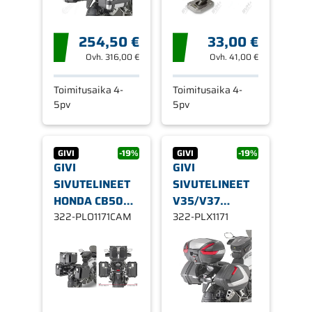
254,50 €
33,00 €
Ovh.
316,00 €
Ovh.
41,00 €
Toimitusaika 4-
Toimitusaika 4-
5pv
5pv
GIVI
-19%
GIVI
-19%
GIVI
GIVI
SIVUTELINEET
SIVUTELINEET
HONDA CB500X
V35/V37
TREKKER
322-PLO1171CAM
LAUKUILLE
322-PLX1171
OUTBACK
HONDA CB500X
MONOKEY®
CAM-SIDE