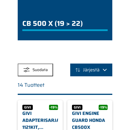
CB 500 X (19 > 22)
SUODATTIMET
Järjestä
Suodata
14 Tuotteet
GIVI
-19%
GIVI
-19%
GIVI
GIVI ENGINE
ADAPTERISARJA
GUARD HONDA
1121KIT,
CB500X