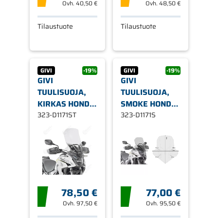
Ovh.
40,50 €
Ovh.
48,50 €
Tilaustuote
Tilaustuote
GIVI
-19%
GIVI
-19%
GIVI
GIVI
TUULISUOJA,
TUULISUOJA,
KIRKAS HONDA
SMOKE HONDA
CB 500X 19-
323-D1171ST
CB500X
323-D1171S
78,50 €
77,00 €
Ovh.
97,50 €
Ovh.
95,50 €