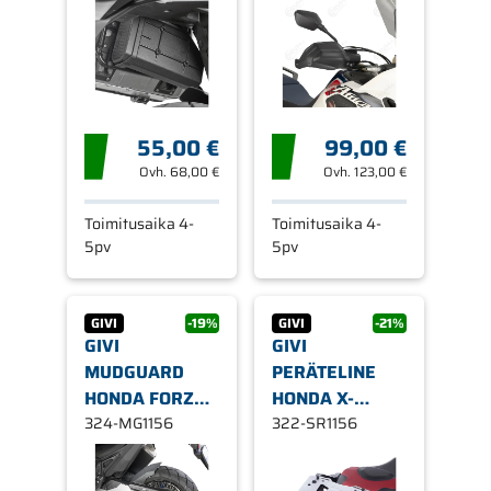
ADV/CRF1000L
AFRICA TWIN
55,00 €
99,00 €
Ovh.
68,00 €
Ovh.
123,00 €
Toimitusaika 4-
Toimitusaika 4-
5pv
5pv
GIVI
-19%
GIVI
-21%
GIVI
GIVI
MUDGUARD
PERÄTELINE
HONDA FORZA
HONDA X-
INTEGRA X-ADV
324-MG1156
ADV750 17-
322-SR1156