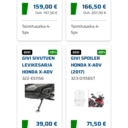
159,00 €
166,50 €
Ovh.
197,50 €
Ovh.
207,00 €
Toimitusaika 4-
Toimitusaika 4-
5pv
5pv
GIVI
-19%
GIVI
-20%
GIVI SIVUTUEN
GIVI SPOILER
LEVIKESARJA
HONDA X-ADV
HONDA X-ADV
(2017)
322-ES1156
323-D1156ST
39,00 €
71,50 €