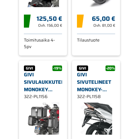
125,50 €
65,00 €
Ovh.
156,00 €
Ovh.
81,00 €
Toimitusaika 4-
Tilaustuote
5pv
GIVI
-19%
GIVI
-20%
GIVI
GIVI
SIVULAUKKUTELINE
SIVUTELINEET
MONOKEY
MONOKEY-
HONDA X-ADV
322-PL1156
LAUKUILLE
322-PL1158
2017-
PL1158, HONDA
X-ADV 750