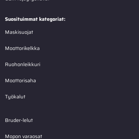
Suosituimmat kategoriat:
Maskisuojat
Moottorikelkka
Ruohonleikkuri
Moottorisaha
Työkalut
Bruder-lelut
Mopon varaosat