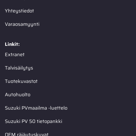
Yhteystiedot
Varaosamyynti
Linkit:
Extranet
Talvisäilytys
Tuotekuvastot
Autohuolto
Suzuki PVmaailma -luettelo
Suzuki PV 50 tietopankki
OEM räjäytyskuvat