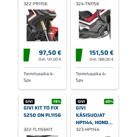
X-ADV 750 17-
322-PR1156
750 2017-
324-TN1156
97,50 €
151,50 €
Ovh.
121,00 €
Ovh.
188,00 €
Toimitusaika 4-
Toimitusaika 4-
5pv
5pv
GIVI
-19%
GIVI
-20%
GIVI KIT TO FIX
GIVI
S250 ON PL1156
KÄSISUOJAT
HP1144, HONDA
322-TL1156KIT
X-
323-HP1144