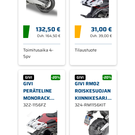
132,50 €
31,00 €
Ovh.
164,50 €
Ovh.
39,00 €
Toimitusaika 4-
Tilaustuote
5pv
GIVI
-20%
GIVI
-20%
GIVI
GIVI RM02
PERÄTELINE
ROISKESUOJAN
MONORACK
KIINNIKESARJA
1156FZ, HONDA
322-1156FZ
FORZA 750 X-
324-RM1156KIT
X-ADV 750
ADV