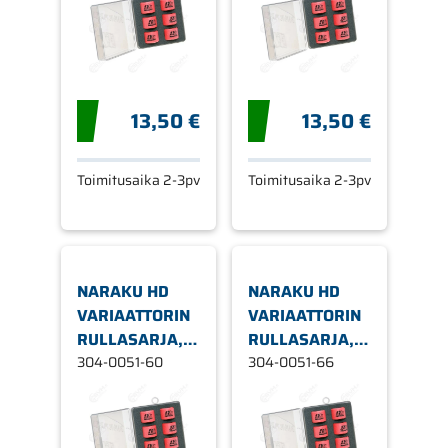
13,50 €
13,50 €
Toimitusaika 2-3pv
Toimitusaika 2-3pv
NARAKU HD
NARAKU HD
VARIAATTORIN
VARIAATTORIN
RULLASARJA, Ø
RULLASARJA, Ø
15 X 12 MM
304-0051-60
15 X 12 MM
304-0051-66
6,0G
6,6G