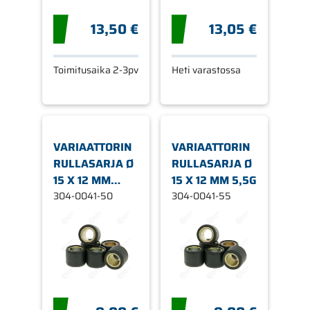
13,50 €
13,05 €
Toimitusaika 2-3pv
Heti varastossa
VARIAATTORIN
VARIAATTORIN
RULLASARJA Ø
RULLASARJA Ø
15 X 12 MM
15 X 12 MM 5,5G
5,0G
304-0041-50
304-0041-55