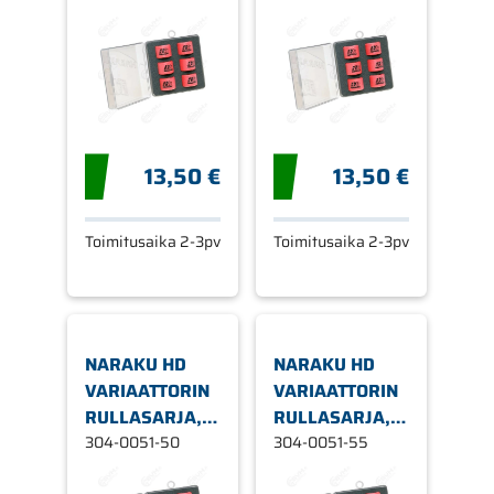
3,6G
13,50 €
13,50 €
Toimitusaika 2-3pv
Toimitusaika 2-3pv
NARAKU HD
NARAKU HD
VARIAATTORIN
VARIAATTORIN
RULLASARJA, Ø
RULLASARJA, Ø
15 X 12 MM
304-0051-50
15 X 12 MM 5,5G
304-0051-55
5,0G