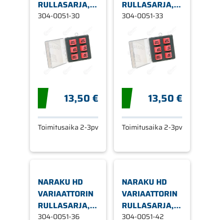
RULLASARJA, Ø
RULLASARJA, Ø
15 X 12 MM
304-0051-30
15 X 12 MM 3,3G
304-0051-33
3,0G
13,50 €
13,50 €
Toimitusaika 2-3pv
Toimitusaika 2-3pv
NARAKU HD
NARAKU HD
VARIAATTORIN
VARIAATTORIN
RULLASARJA, Ø
RULLASARJA, Ø
15 X 12 MM
304-0051-36
15 X 12 MM 4,2G
304-0051-42