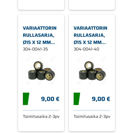
VARIAATTORIN
VARIAATTORIN
RULLASARJA,
RULLASARJA,
Ø15 X 12 MM
Ø15 X 12 MM
3,5G
304-0041-35
4,0G
304-0041-40
9,00 €
9,00 €
Toimitusaika 2-3pv
Toimitusaika 2-3pv