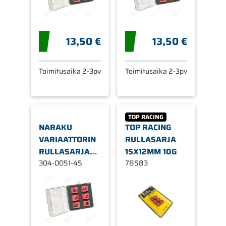
13,50 €
13,50 €
Toimitusaika 2-3pv
Toimitusaika 2-3pv
TOP RACING
NARAKU
TOP RACING
VARIAATTORIN
RULLASARJA
RULLASARJA
15X12MM 10G
HD Ø 15 X 12
304-0051-45
78583
MM 4,5G