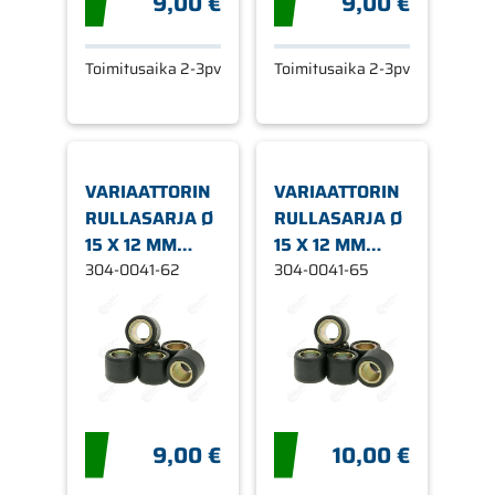
9,00 €
9,00 €
Toimitusaika 2-3pv
Toimitusaika 2-3pv
VARIAATTORIN
VARIAATTORIN
RULLASARJA Ø
RULLASARJA Ø
15 X 12 MM
15 X 12 MM
6,2G
304-0041-62
6,5G
304-0041-65
9,00 €
10,00 €