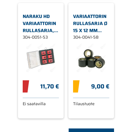
NARAKU HD
VARIAATTORIN
VARIAATTORIN
RULLASARJA Ø
RULLASARJA, Ø
15 X 12 MM
15 X 12 MM 5,3G
304-0051-53
5,8G
304-0041-58
11,70 €
9,00 €
Ei saatavilla
Tilaustuote