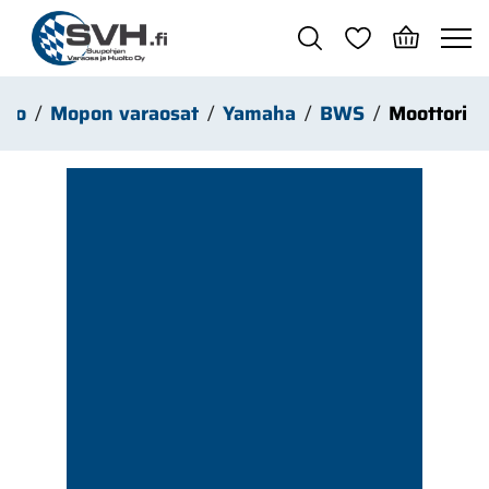
Siirry pääsisältöön
opo
Mopon varaosat
Yamaha
BWS
Moottori