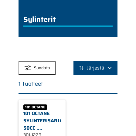
Sylinterit
SUODATTIMET
Järjestä
Suodata
1 Tuotteet
101 OCTANE
101 OCTANE
SYLINTERISARJA,
50CC ,
MINARELLI
301-1229