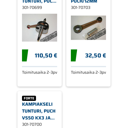
TUNTURI, PUCH
PUCH/12MM
VS50LF
301-70699
301-70703
110,50 €
32,50 €
Toimitusaika 2-3pv
Toimitusaika 2-3pv
FORTE
KAMPIAKSELI
TUNTURI, PUCH
VS50 KX3 JA
KX4, VZ50
301-70700