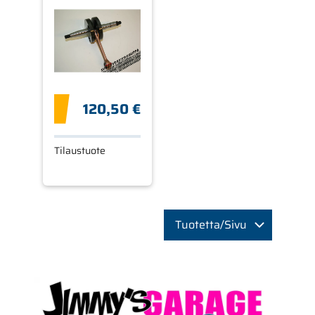
K3X, K4X 3- JA
4-VAIHTEISET
120,50 €
Tilaustuote
Tuotetta/Sivu