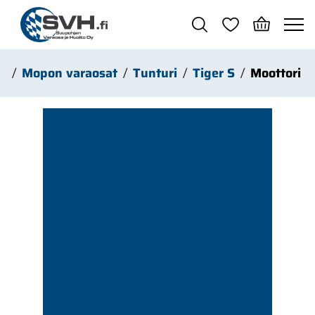
Siirry pääsisältöön
o
Mopon varaosat
Tunturi
Tiger S
Moottori