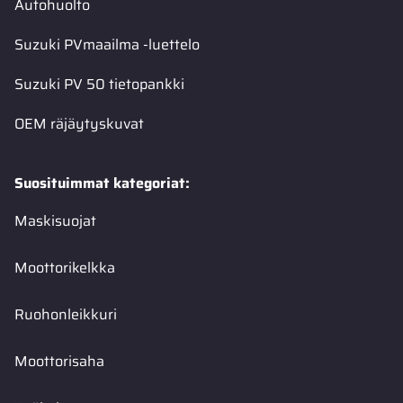
Autohuolto
Suzuki PVmaailma -luettelo
Suzuki PV 50 tietopankki
OEM räjäytyskuvat
Suosituimmat kategoriat:
Maskisuojat
Moottorikelkka
Ruohonleikkuri
Moottorisaha