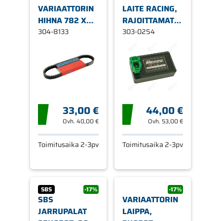
VARIAATTORIN
LAITE RACING,
HIHNA 782 X
RAJOITTAMATON,
18.4
304-8133
KYMCO AGILITY
303-0254
4-T / PEUGEOT
4-T, (DC)
33,00 €
44,00 €
Ovh.
40,00 €
Ovh.
53,00 €
Toimitusaika 2-3pv
Toimitusaika 2-3pv
SBS
-17%
-17%
SBS
VARIAATTORIN
JARRUPALAT
LAIPPA,