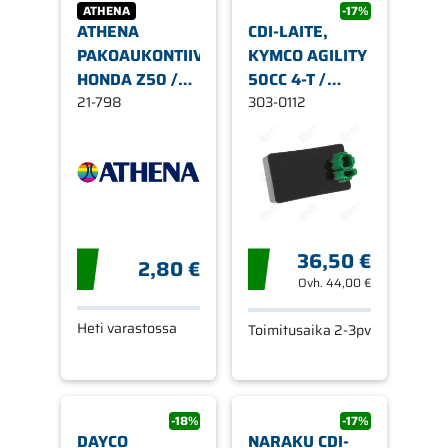
ATHENA
-17%
ATHENA
CDI-LAITE,
PAKOAUKONTIIVISTE,
KYMCO AGILITY
HONDA Z50 /
50CC 4-T /
33 X 26 X 4,5
21-798
PEUGEOT 50CC
303-0112
4-T / SYM 50CC
4-T (DC)
36,50 €
2,80 €
Ovh.
44,00 €
Heti varastossa
Toimitusaika 2-3pv
-18%
-17%
DAYCO
NARAKU CDI-