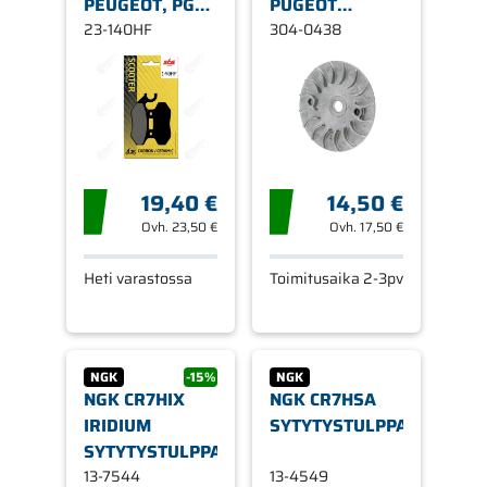
PEUGEOT, PGO,
PUGEOT
SYM 23-140HF
23-140HF
SPEEDFIGHT 4-
304-0438
T / SYM 4-T
19,40 €
14,50 €
Ovh.
23,50 €
Ovh.
17,50 €
Heti varastossa
Toimitusaika 2-3pv
NGK
-15%
NGK
NGK CR7HIX
NGK CR7HSA
IRIDIUM
SYTYTYSTULPPA
SYTYTYSTULPPA
13-7544
13-4549