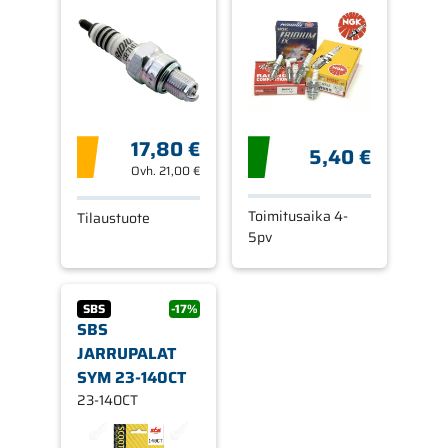
17,80 €
5,40 €
Ovh.
21,00 €
Toimitusaika 4-
Tilaustuote
5pv
SBS
-17%
SBS
JARRUPALAT
SYM 23-140CT
23-140CT