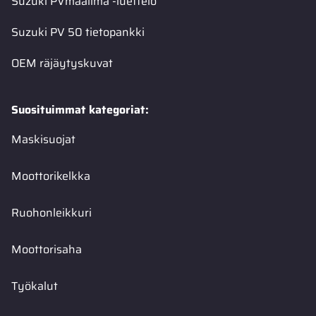
Suzuki PVmaailma -luettelo
Suzuki PV 50 tietopankki
OEM räjäytyskuvat
Suosituimmat kategoriat:
Maskisuojat
Moottorikelkka
Ruohonleikkuri
Moottorisaha
Työkalut