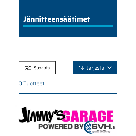
Jännitteensäätimet
SUODATTIMET
Järjestä
Suodata
0 Tuotteet