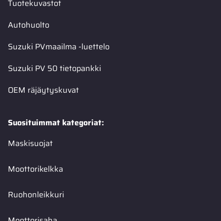
Tuotekuvastot
Autohuolto
Suzuki PVmaailma -luettelo
Suzuki PV 50 tietopankki
OEM räjäytyskuvat
Suosituimmat kategoriat:
Maskisuojat
Moottorikelkka
Ruohonleikkuri
Moottorisaha