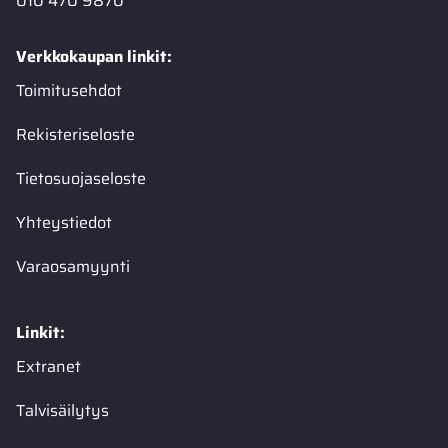
010 470 9870
Verkkokaupan linkit:
Toimitusehdot
Rekisteriseloste
Tietosuojaseloste
Yhteystiedot
Varaosamyynti
Linkit:
Extranet
Talvisäilytys