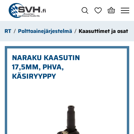
Siirry pääsisältöön
MRT
Polttoainejärjestelmä
Kaasuttimet ja osat
NARAKU KAASUTIN
17,5MM, PHVA,
KÄSIRYYPPY
Ohita kuvat