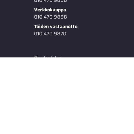
010 470 9860
Verkkokauppa
010 470 9888
Töiden vastaanotto
010 470 9870
Bruder-lelut
Mopon varaosat
Givi laukut & lisävarusteet
Voiteluaineet ja kemikaalit
KRAMP -tuotteet