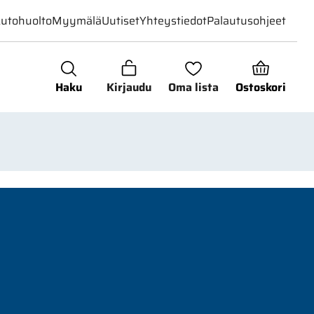
utohuolto
Myymälä
Uutiset
Yhteystiedot
Palautusohjeet
Haku
Kirjaudu
Oma lista
Ostoskori