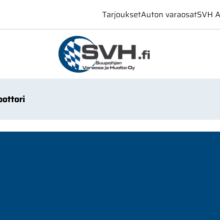
Tarjoukset
Auton varaosat
SVH A
ottori