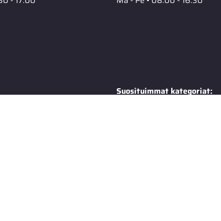
30 - 17.00
Ma - Pe • 08.00 - 16.30
Suosituimmat kategoriat:
Maskisuojat
s
Moottorikelkka
tot
Ruohonleikkuri
Moottorisaha
ailma -luettelo
Työkalut
0 tietopankki