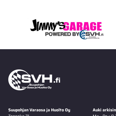
Suupohjan Varaosa ja Huolto Oy
Auki arkisin