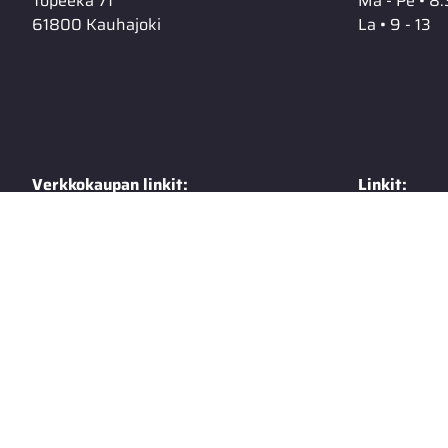
Topeeka 71
Ma - Pe • 8.
61800 Kauhajoki
La • 9 - 13
Verkkokaupan linkit:
Linkit:
Toimitusehdot
Extranet
Rekisteriseloste
Talvisäilyty
Tietosuojaseloste
Tuotekuvas
Yhteystiedot
Autohuolto
Varaosamyynti
Suzuki PVma
Suzuki PV 5