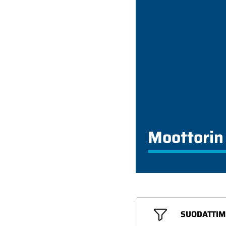
Moottorin 
SUODATTIM