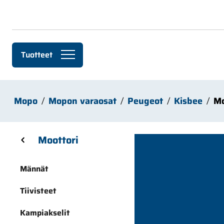
Siirry pääsisältöön
Tuotteet
Mopo
Mopon varaosat
Peugeot
Kisbee
Mo
Skip sidebar menu
Moottori
Männät
Tiivisteet
Kampiakselit