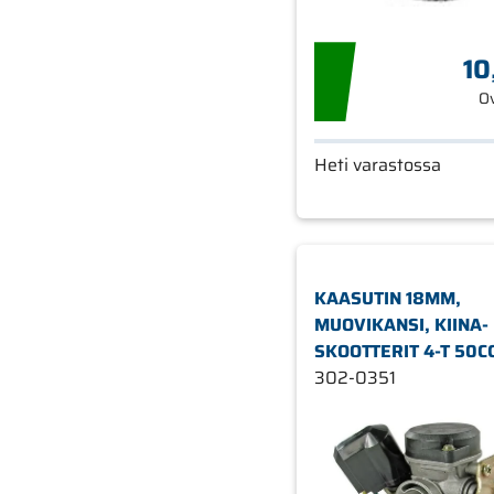
10
O
Heti varastossa
KAASUTIN 18MM,
MUOVIKANSI, KIINA-
SKOOTTERIT 4-T 50CC
KYMCO 4-T / SYM 4-T
302-0351