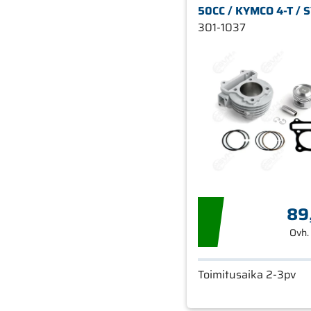
50CC / KYMCO 4-T / 
301-1037
89
Ovh.
Toimitusaika 2-3pv