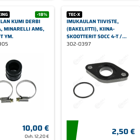
CING
-18%
TEC-X
LAN KUMI DERBI
IMUKAULAN TIIVISTE,
, MINARELLI AM6,
(BAKELIITTI), KIINA-
T YM.
SKOOTTERIT 50CC 4-T /
905
KYMCO 50CC 4-T
302-0397
10,00 €
2,50 €
Ovh.
12,20 €