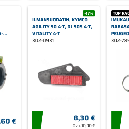
-17%
TOP RA
ILMANSUODATIN, KYMCO
IMUKAU
AGILITY 50 4-T, DJ 50S 4-T,
RABASA
5-
VITALITY 4-T
PEUGEO
CC
302-0931
302-78
8,30 €
,60 €
Ovh.
10,00 €