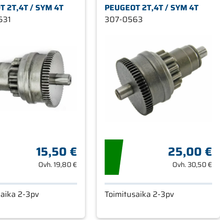
 2T,4T / SYM 4T
PEUGEOT 2T,4T / SYM 4T
631
307-0563
15,50 €
25,00 €
Ovh.
19,80 €
Ovh.
30,50 €
saika 2-3pv
Toimitusaika 2-3pv