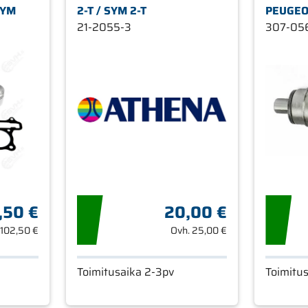
SYM
2-T / SYM 2-T
PEUGEOT
21-2055-3
307-05
,50 €
20,00 €
102,50 €
Ovh.
25,00 €
Toimitusaika 2-3pv
Toimitu