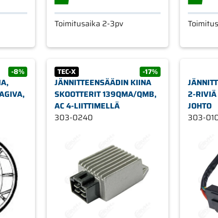
Toimitusaika 2-3pv
Toimitu
-8%
TEC-X
-17%
A,
JÄNNITTEENSÄÄDIN KIINA
JÄNNIT
AGIVA,
SKOOTTERIT 139QMA/QMB,
2-RIVIÄ
AC 4-LIITTIMELLÄ
JOHTO
EUGEOT,SYM
303-0240
303-01