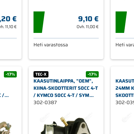
,20 €
9,10 €
vh.
11,10 €
Ovh.
11,00 €
Heti varastossa
Heti var
-17%
TEC-X
-17%
KAASUTINLAIPPA, "OEM",
KAASUTI
KIINA-SKOOTTERIT 50CC 4-T
24MM KA
 /
/ KYMCO 50CC 4-T / SYM
SKOOTTE
50CC 4-T
302-0387
KYMCO 
302-03