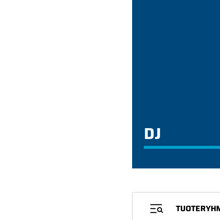
DJ
TUOTERYH