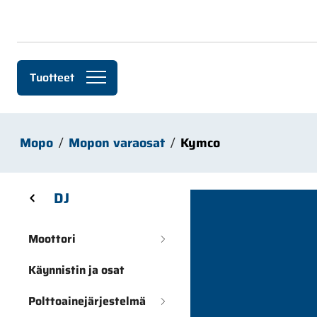
Siirry pääsisältöön
Tuotteet
Mopo
Mopon varaosat
Kymco
Skip sidebar menu
DJ
Moottori
Käynnistin ja osat
Polttoainejärjestelmä