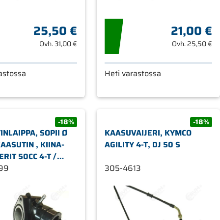
25,50 €
21,00 €
Ovh.
31,00 €
Ovh.
25,50 €
astossa
Heti varastossa
-18%
-18%
NLAIPPA, SOPII Ø
KAASUVAIJERI, KYMCO
ASUTIN , KIINA-
AGILITY 4-T, DJ 50 S
RIT 50CC 4-T /
50CC 4
99
305-4613