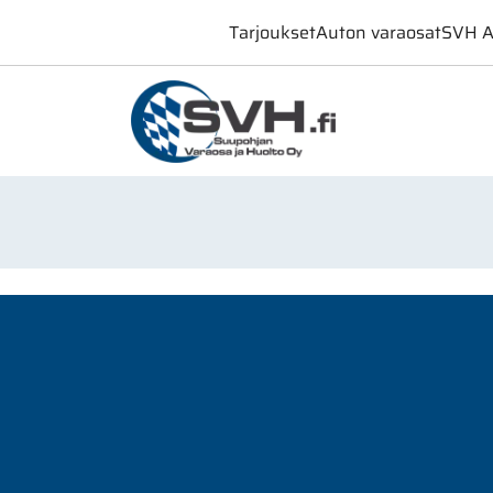
Tarjoukset
Auton varaosat
SVH A