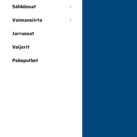
Sähköosat
Voimansiirto
Jarruosat
Vaijerit
Pakoputket