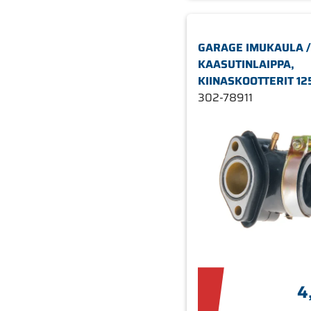
GARAGE IMUKAULA /
KAASUTINLAIPPA,
KIINASKOOTTERIT 12
175CC, SISÄ Ø30MM 
302-78911
45MM
4