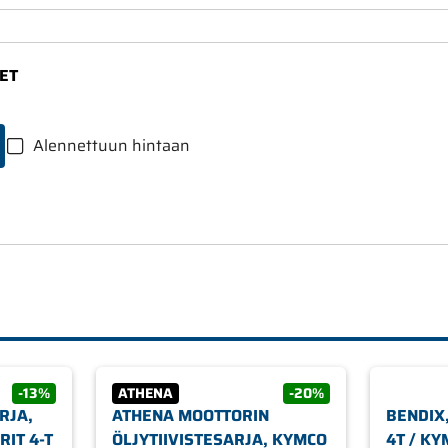
ET
Alennettuun hintaan
-13%
ATHENA
-20%
RJA,
ATHENA MOOTTORIN
BENDIX
RIT 4-T
ÖLJYTIIVISTESARJA, KYMCO
4T / KY