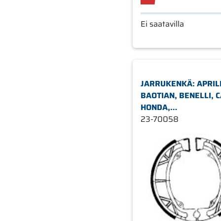
Ei saatavilla
JARRUKENKÄ: APRILI
BAOTIAN, BENELLI, C
HONDA,
KYMCO,MALAGUTI,P
23-70058