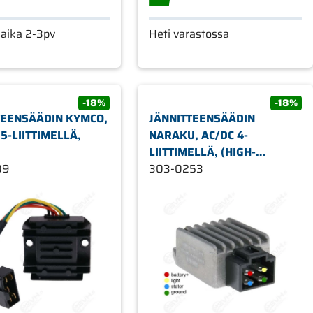
saika 2-3pv
Heti varastossa
-18%
-18%
TEENSÄÄDIN KYMCO,
JÄNNITTEENSÄÄDIN
 5-LIITTIMELLÄ,
NARAKU, AC/DC 4-
LIITTIMELLÄ, (HIGH-
09
OUTPUT)
303-0253