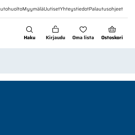
utohuolto
Myymälä
Uutiset
Yhteystiedot
Palautusohjeet
Haku
Kirjaudu
Oma lista
Ostoskori