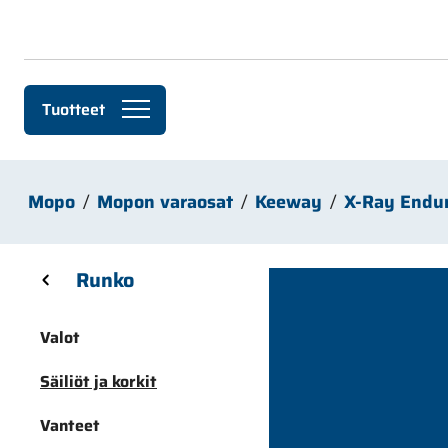
Siirry pääsisältöön
Tuotteet
Mopo
Mopon varaosat
Keeway
X-Ray Endu
Skip sidebar menu
Runko
Valot
Säiliöt ja korkit
Vanteet