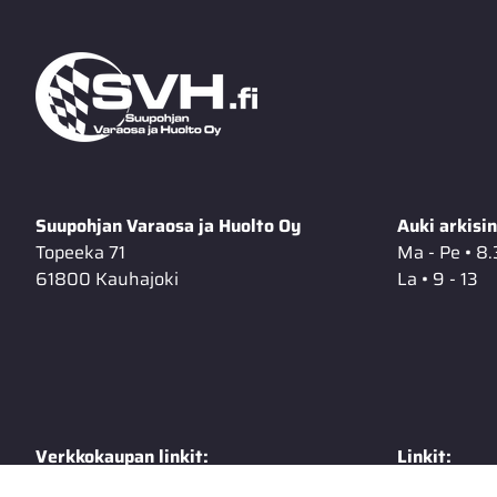
Suupohjan Varaosa ja Huolto Oy
Auki arkisin
Topeeka 71
Ma - Pe • 8.
61800 Kauhajoki
La • 9 - 13
Verkkokaupan linkit:
Linkit:
Toimitusehdot
Extranet