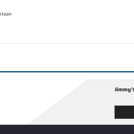
ntaan
Jimmy’s
Tutustu