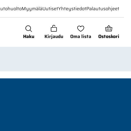
utohuolto
Myymälä
Uutiset
Yhteystiedot
Palautusohjeet
Haku
Kirjaudu
Oma lista
Ostoskori