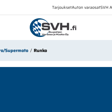
Tarjoukset
Auton varaosat
SVH A
ro/Supermoto
Runko