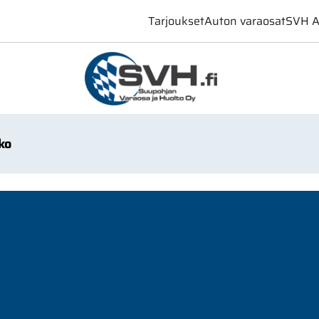
Tarjoukset
Auton varaosat
SVH A
ko