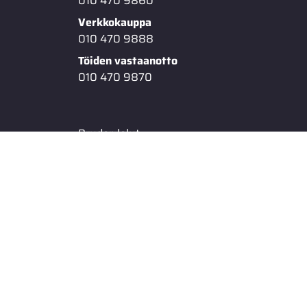
010 470 9860
Verkkokauppa
010 470 9888
Töiden vastaanotto
010 470 9870
Bruder-lelut
Mopon varaosat
Givi laukut & lisävarusteet
Voiteluaineet ja kemikaalit
KRAMP -tuotteet