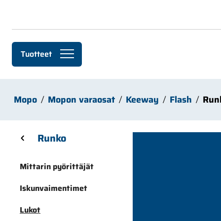
Siirry pääsisältöön
Tuotteet
Mopo
Mopon varaosat
Keeway
Flash
Run
Skip sidebar menu
Runko
Mittarin pyörittäjät
Iskunvaimentimet
Lukot