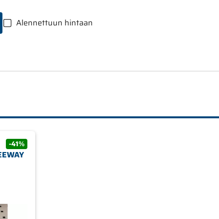
Alennettuun hintaan
-41%
KEEWAY