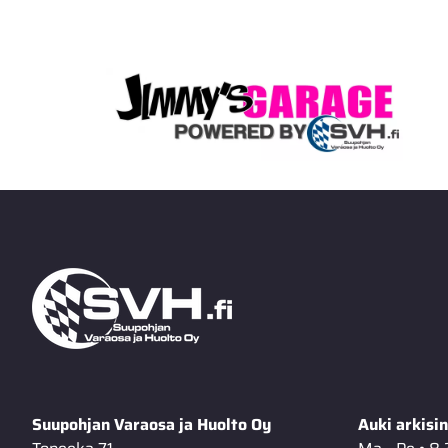
Suupohjan Varaosa ja Huolto Oy
Auki arkisin