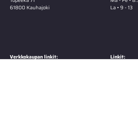
Topeeka 71
Ma - Pe • 8.
61800 Kauhajoki
La • 9 - 13
Verkkokaupan linkit:
Linkit:
Toimitusehdot
Extranet
Rekisteriseloste
Talvisäilyty
Tietosuojaseloste
Tuotekuvas
Yhteystiedot
Autohuolto
Varaosamyynti
Suzuki PVma
Suzuki PV 5