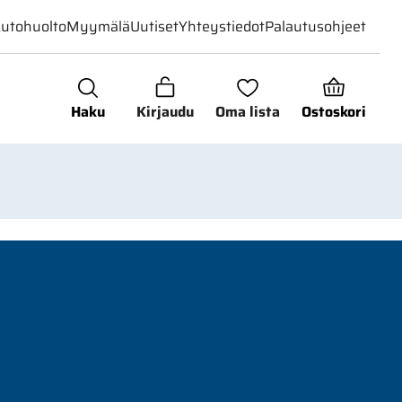
utohuolto
Myymälä
Uutiset
Yhteystiedot
Palautusohjeet
Haku
Kirjaudu
Oma lista
Ostoskori