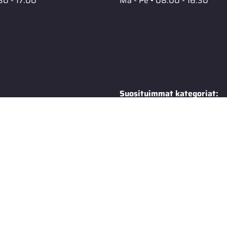
30 - 17.00
Ma - Pe • 08.00 - 16.30
Suosituimmat kategoriat:
Maskisuojat
s
Moottorikelkka
tot
Ruohonleikkuri
Moottorisaha
ailma -luettelo
Työkalut
0 tietopankki