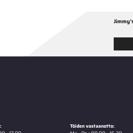
Jimmy’s
Tutustu
:
Töiden vastaanotto: