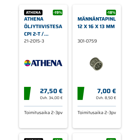
ATHENA
-19%
-18%
ATHENA
MÄNNÄNTAPINLAAKERI,
ÖLJYTIIVISTESARJA,
12 X 16 X 13 MM
CPI 2-T /
KEEWAY 2-T
21-2015-3
301-0759
27,50 €
7,00 €
Ovh.
34,00 €
Ovh.
8,50 €
Toimitusaika 2-3pv
Toimitusaika 2-3pv