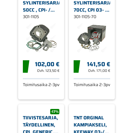
SYLINTERISARJA,
SYLINTERISARJA,
50CC , CPI- /
70CC, CPI 03- 2-
KEEWAY-
301-1105
T / KEEWAY 2-T
301-1105-70
SKOOTTERIT
50CC 2-T
102,00 €
141,50 €
Ovh.
123,50 €
Ovh.
171,00 €
Toimitusaika 2-3pv
Toimitusaika 2-3pv
-17%
TIIVISTESARJA,
TNT ORGINAL
TÄYDELLINEN,
KAMPIAKSELI,
CPI, GENERIC,
KEEWAY 03-/