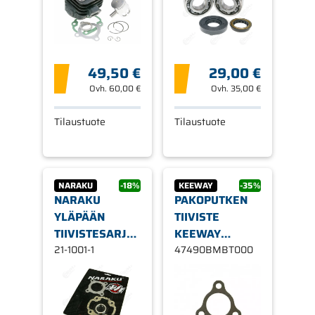
ILMA-/NESTEJÄÄH.
49,50 €
29,00 €
Ovh.
60,00 €
Ovh.
35,00 €
Tilaustuote
Tilaustuote
NARAKU
-18%
KEEWAY
-35%
NARAKU
PAKOPUTKEN
YLÄPÄÄN
TIIVISTE
TIIVISTESARJA,
KEEWAY
CPI 03- 2-T /
21-1001-1
SKOOTTERIT
47490BMBT000
KEEWAY 2-T