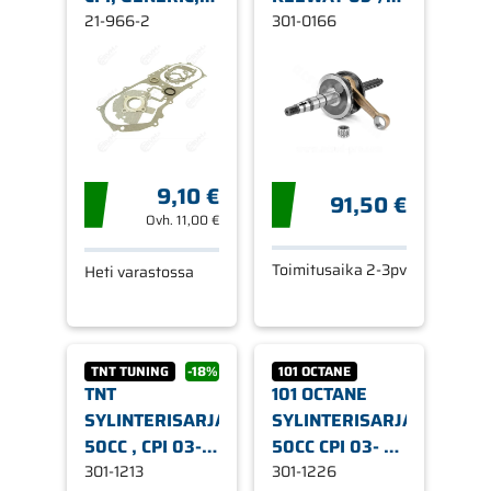
KEEWAY
21-966-2
CPI 03-
301-0166
9,10 €
91,50 €
Ovh.
11,00 €
Toimitusaika 2-3pv
Heti varastossa
TNT TUNING
-18%
101 OCTANE
TNT
101 OCTANE
SYLINTERISARJA,
SYLINTERISARJA
50CC , CPI 03-
50CC CPI 03- 2-
2-T / KEEWAY
301-1213
T / KEEWAY 2-T
301-1226