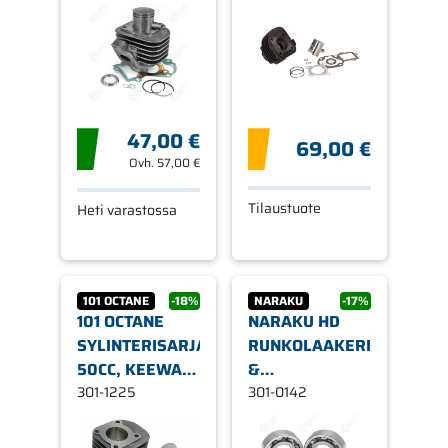
2-T
47,00 €
69,00 €
Ovh.
57,00 €
Tilaustuote
Heti varastossa
101 OCTANE
-18%
NARAKU
-17%
101 OCTANE
NARAKU HD
SYLINTERISARJA,
RUNKOLAAKERIT
50CC, KEEWAY
&
2-T,
301-1225
ÖLJYTIIVISTEET,
301-0142
PAKOAUKKO
MINARELLI
OIKEALLE
PYSTY/VAAKA