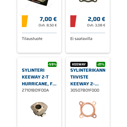
7,00 €
2,00 €
Ovh.
8,50 €
Ovh.
3,08 €
Tilaustuote
Ei saatavilla
-59%
KEEWAY
-21%
SYLINTERI
SYLINTERIKANNEN
KEEWAY 2-T
TIIVISTE
HURRICANE, F-
KEEWAY 2-
ACT, RY6,
27101B01F00A
TAHTI, FACT
30507B01F000
MATRIX YM.
HURRICANE
RY6 JNE.