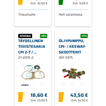
Ovh.
32,00 €
Ovh.
5,09 €
Tilaustuote
Heti varastossa
ATHENA
-19%
-17%
TÄYDELLINEN
ÖLJYPUMPPU,
TIIVISTESARJA
CPI- / KEEWAY-
CPI 2-T /
SKOOTTERIT
KEEWAY 2-T
21-2015-2
301-3375
(12")
18,60 €
43,50 €
Ovh.
23,00 €
Ovh.
52,50 €