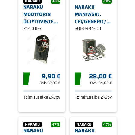
NARAKU
-18%
-18%
NARAKU
NARAKU
MOOTTORIN
MÄNTÄSRJ.
ÖLJYTIIVISTESARJA,
CPI/GENERIC/KEEWAY
CPI 03- 2-T /
21-1001-3
40,0
301-0984-00
KEEWAY 2-T
9,90 €
28,00 €
Ovh.
12,00 €
Ovh.
34,00 €
Toimitusaika 2-3pv
Toimitusaika 2-3pv
NARAKU
-17%
NARAKU
-17%
NARAKU
NARAKU