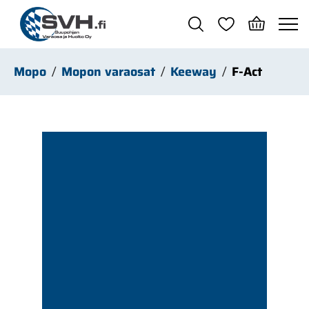
Siirry pääsisältöön
Mopo
Mopon varaosat
Keeway
F-Act