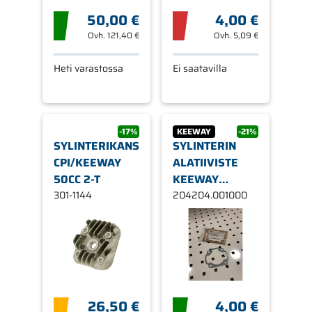
50,00 €
4,00 €
Ovh.
121,40 €
Ovh.
5,09 €
Heti varastossa
Ei saatavilla
-17%
KEEWAY
-21%
SYLINTERIKANSI
SYLINTERIN
CPI/KEEWAY
ALATIIVISTE
50CC 2-T
KEEWAY
301-1144
FOCUS, F-ACT,
204204.001000
MATRIX,
HACKER, RY6
26,50 €
4,00 €