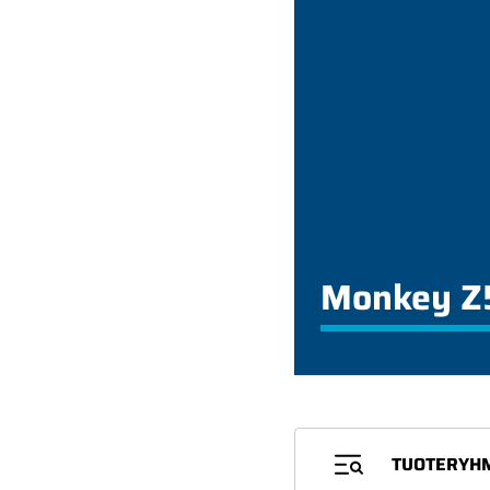
Monkey Z
TUOTERYH