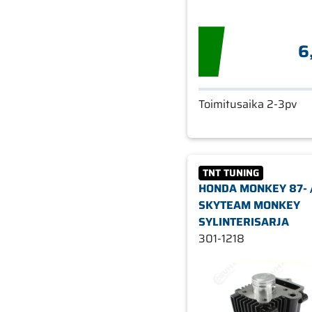
6
Toimitusaika 2-3pv
TNT TUNING
HONDA MONKEY 87- 
SKYTEAM MONKEY
SYLINTERISARJA
301-1218