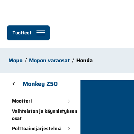
Siirry pääsisältöön
Tuotteet
Mopo
Mopon varaosat
Honda
Skip sidebar menu
Monkey Z50
Moottori
Vaihteiston ja käynnistyksen
osat
Polttoainejärjestelmä