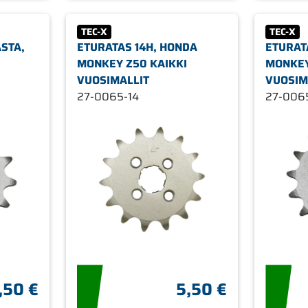
TEC-X
TEC-X
STA,
ETURATAS 14H, HONDA
ETURAT
MONKEY Z50 KAIKKI
MONKEY
VUOSIMALLIT
VUOSIM
27-0065-14
27-006
,50 €
5,50 €