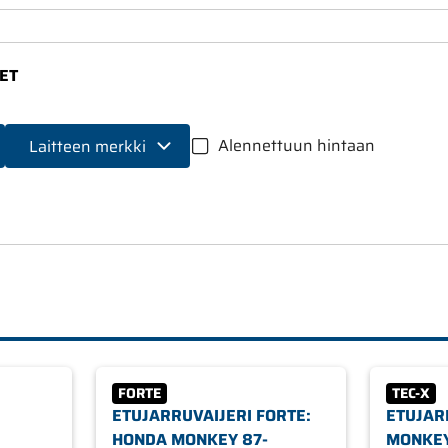
ET
Alennettuun hintaan
Laitteen merkki
FORTE
TEC-X
ETUJARRUVAIJERI FORTE:
ETUJAR
HONDA MONKEY 87-
MONKEY