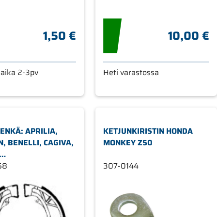
1,50 €
10,00 €
saika 2-3pv
Heti varastossa
ENKÄ: APRILIA,
KETJUNKIRISTIN HONDA
, BENELLI, CAGIVA,
MONKEY Z50
MALAGUTI,PEUGEOT,SYM
58
307-0144