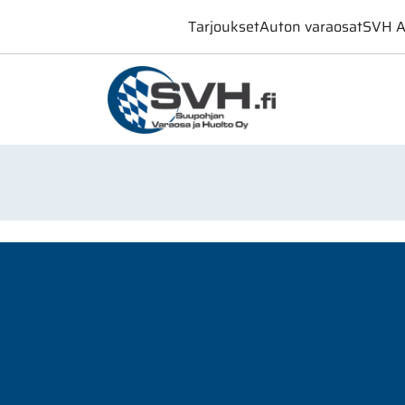
Tarjoukset
Auton varaosat
SVH A