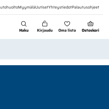
utohuolto
Myymälä
Uutiset
Yhteystiedot
Palautusohjeet
Haku
Kirjaudu
Oma lista
Ostoskori