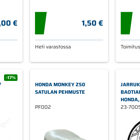
,00 €
1,50 €
Heti varastossa
Toimitu
-17%
/
HONDA MONKEY Z50
JARRUK
SATULAN PEHMUSTE
BAOTIAN
HONDA,
PF002
KYMCO,
23-700