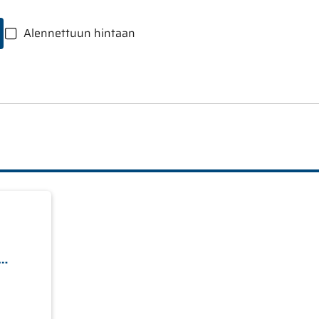
Alennettuun hintaan
NTURI