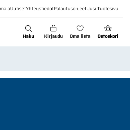
mälä
Uutiset
Yhteystiedot
Palautusohjeet
Uusi Tuotesivu
Haku
Kirjaudu
Oma lista
Ostoskori