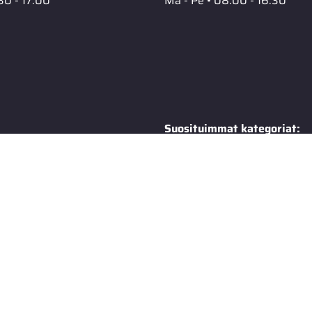
30 - 17.00
Ma - Pe • 08.00 - 16.30
Suosituimmat kategoriat:
Maskisuojat
s
Moottorikelkka
tot
Ruohonleikkuri
Moottorisaha
ailma -luettelo
Työkalut
0 tietopankki