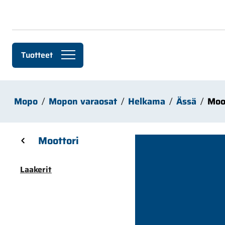
Siirry pääsisältöön
Tuotteet
Mopo
Mopon varaosat
Helkama
Ässä
Moo
Skip sidebar menu
Moottori
Laakerit