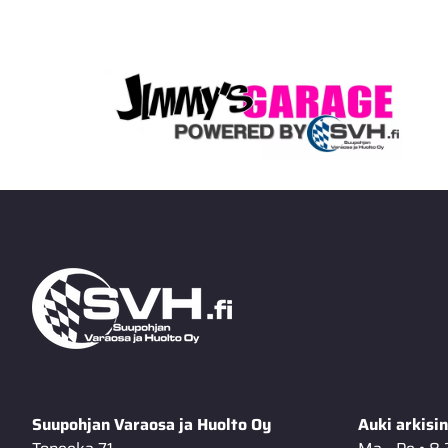
Suupohjan Varaosa ja Huolto Oy
Auki arkisin