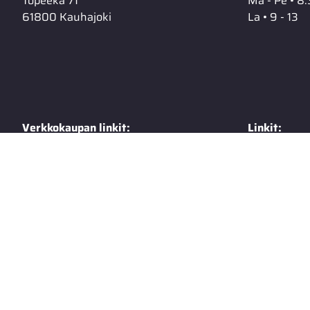
Topeeka 71
Ma - Pe • 8.
61800 Kauhajoki
La • 9 - 13
Verkkokaupan linkit:
Linkit:
Toimitusehdot
Extranet
Rekisteriseloste
Talvisäilyty
Tietosuojaseloste
Tuotekuvas
Yhteystiedot
Autohuolto
Varaosamyynti
Suzuki PVma
Suzuki PV 5