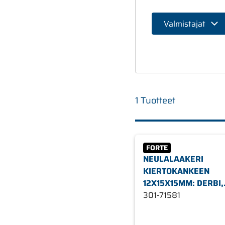
Valmistajat
1 Tuotteet
FORTE
NEULALAAKERI
KIERTOKANKEEN
12X15X15MM: DERBI,
MINARELLI AM6, TU
301-71581