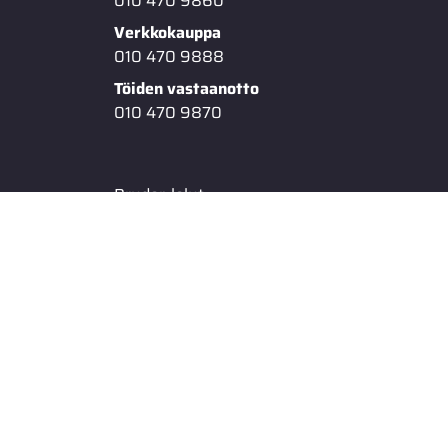
010 470 9860
Verkkokauppa
010 470 9888
Töiden vastaanotto
010 470 9870
Bruder-lelut
Mopon varaosat
Givi laukut & lisävarusteet
Voiteluaineet ja kemikaalit
KRAMP -tuotteet