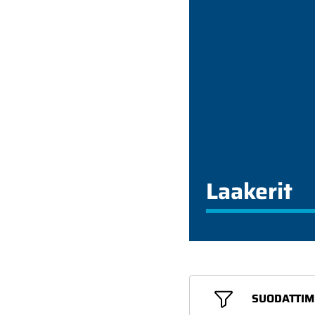
Laakerit
SUODATTIM