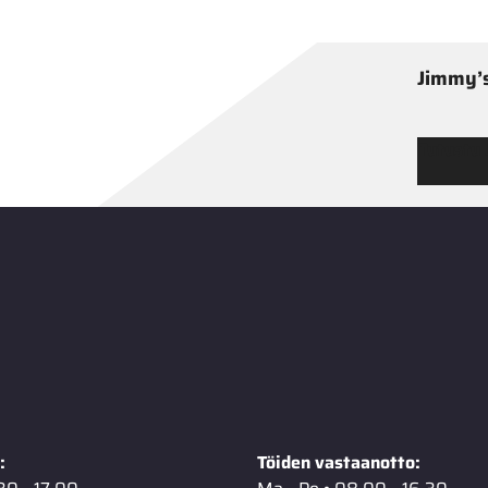
Jimmy’s
Tutustu
:
Töiden vastaanotto: