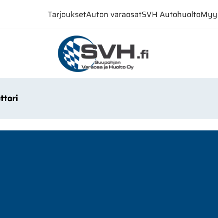
Tarjoukset
Auton varaosat
SVH Autohuolto
Myy
ttori