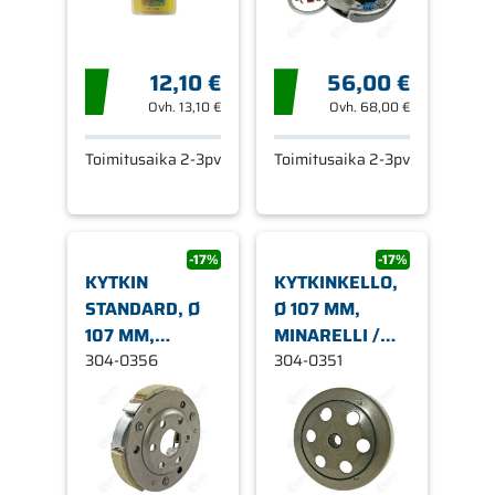
12,10 €
56,00 €
Ovh.
13,10 €
Ovh.
68,00 €
Toimitusaika 2-3pv
Toimitusaika 2-3pv
-17%
-17%
KYTKIN
KYTKINKELLO,
STANDARD, Ø
Ø 107 MM,
107 MM,
MINARELLI /
MINARELLI
304-0356
APRILIA / MBK
304-0351
PYSTY/VAAKA /
/ YAMAHA
PIAGGIO /
GILERA /
PEUGEOT