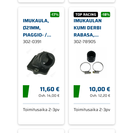
-17%
TOP RACING
-18%
IMUKAULA,
IMUKAULAN
Ø21MM,
KUMI DERBI
PIAGGIO- /
RABASA,
GILERA- /
302-0391
MINARELLI
302-78905
APRILIA-
AM6, PEUGEOT
SKOOTTERIT
YM.
ILMA/NESTE
11,60 €
10,00 €
Ovh.
14,00 €
Ovh.
12,20 €
Toimitusaika 2-3pv
Toimitusaika 2-3pv