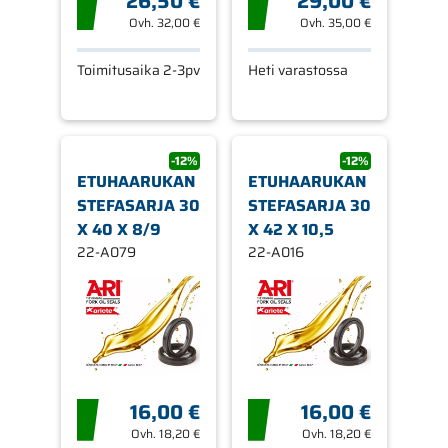
26,50 €
29,00 €
Ovh.
32,00 €
Ovh.
35,00 €
Toimitusaika 2-3pv
Heti varastossa
-12%
-12%
ETUHAARUKAN
ETUHAARUKAN
STEFASARJA 30
STEFASARJA 30
X 40 X 8/9
X 42 X 10,5
22-A079
22-A016
16,00 €
16,00 €
Ovh.
18,20 €
Ovh.
18,20 €