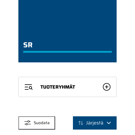
SR
TUOTERYHMÄT
SUODATTIMET
Järjestä
Suodata