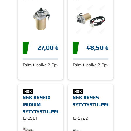
PEUGEOT, CC:
PEUGEOT, CC:
60MM / 11-
60MM / 11-
HAMMASTA
HAMMASTA
27,00 €
48,50 €
Toimitusaika 2-3pv
Toimitusaika 2-3pv
NGK
NGK
NGK BR9EIX
NGK BR9ES
IRIDIUM
SYTYTYSTULPPA
SYTYTYSTULPPA
13-3981
13-5722