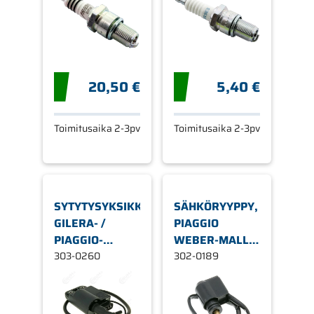
20,50 €
5,40 €
Toimitusaika 2-3pv
Toimitusaika 2-3pv
SYTYTYSYKSIKKÖ,
SÄHKÖRYYPPY,
GILERA- /
PIAGGIO
PIAGGIO-
WEBER-MALLI,
SKOOTTERIT
303-0260
Ø 20MM
302-0189
50CC 2-T