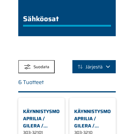
Sähköosat
SUODATTIMET
Järjestä
Suodata
6 Tuotteet
KÄYNNISTYSMOOTTORI,
KÄYNNISTYSMOOTTORI,
APRILIA /
APRILIA /
GILERA /
GILERA /
PIAGGIO /
303-32101
PIAGGIO /
303-3210