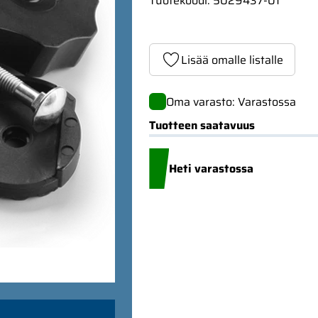
Tuotekoodi
:
5029437-01
Lisää omalle listalle
Oma varasto: Varastossa
Tuotteen saatavuus
Heti varastossa