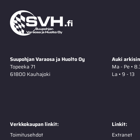
Suupohjan Varaosa ja Huolto Oy
Auki arkisin
Topeeka 71
Ma - Pe • 8.
61800 Kauhajoki
La • 9 - 13
Verkkokaupan linkit:
Linkit:
Toimitusehdot
Extranet