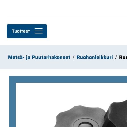
Siirry pääsisältöön
Tuotteet
Metsä- ja Puutarhakoneet
Ruohonleikkuri
Ru
Ohita kuvat