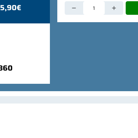
 5,90€
9860