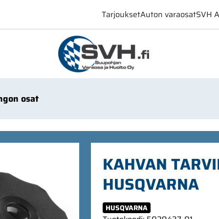
Tarjoukset
Auton varaosat
SVH A
ngon osat
KAHVAN TARVI
HUSQVARNA
HUSQVARNA