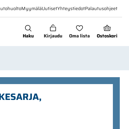
utohuolto
Myymälä
Uutiset
Yhteystiedot
Palautusohjeet
Haku
Kirjaudu
Oma lista
Ostoskori
KESARJA,