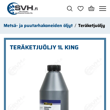
Siirry pääsisältöön
Metsä- ja puutarhakoneiden öljyt
Teräketjuöljy
TERÄKETJUÖLJY 1L KING
Ohita kuvat