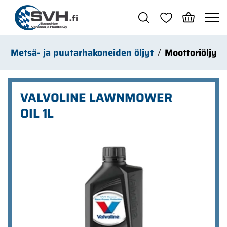
Siirry pääsisältöön
Metsä- ja puutarhakoneiden öljyt
Moottoriöljy
VALVOLINE LAWNMOWER
OIL 1L
Ohita kuvat