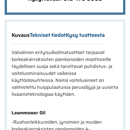
Kuvaus
Tekniset tiedot
Kysy tuotteesta
Valvolinen erityisulkoilmatuotteet tarjoavat
korkeakierroksisten pienkoneiden moottoreille
täydellisen suoja sekä tarvittavat puhdistus- ja
voiteluominaisuudet vaikeissa
käyttöolosuhteissa. Nämä voiteluaineet on
valmistettu huippulaatuisia perusöljyjä ja uusinta
lisäaineteknologiaa käyttäen.
Lawnmower Oil
-Ruohonleikkureiden, jyrsimien ja muiden
korkeakierroksisten pienkoneiden 4-