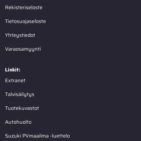
Rekisteriseloste
Tietosuojaseloste
Yhteystiedot
Varaosamyynti
Linkit:
Extranet
Talvisäilytys
Tuotekuvastot
Autohuolto
Suzuki PVmaailma -luettelo