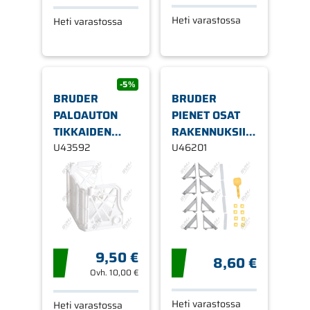
Heti varastossa
Heti varastossa
-5%
BRUDER
BRUDER
PALOAUTON
PIENET OSAT
TIKKAIDEN
RAKENNUKSIIN
KORI 43592
U43592
46201
U46201
9,50 €
8,60 €
Ovh.
10,00 €
Heti varastossa
Heti varastossa