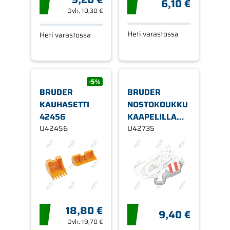
6,10 €
Ovh.
10,30 €
Heti varastossa
Heti varastossa
-5%
BRUDER
BRUDER
KAUHASETTI
NOSTOKOUKKU
42456
KAAPELILLA
U42456
MAN-
U42735
NOSTURIAUTOON
42735
18,80 €
9,40 €
Ovh.
19,70 €