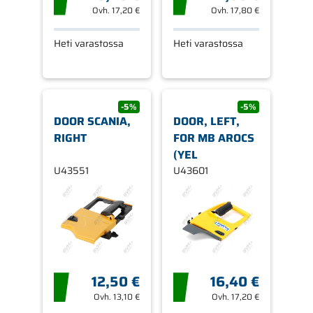
Ovh.
17,20 €
Ovh.
17,80 €
Heti varastossa
Heti varastossa
-5%
-5%
DOOR SCANIA,
DOOR, LEFT,
RIGHT
FOR MB AROCS
(YEL
U43551
U43601
12,50 €
16,40 €
Ovh.
13,10 €
Ovh.
17,20 €