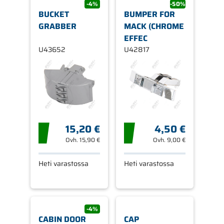
-4%
-50%
BUCKET
BUMPER FOR
GRABBER
MACK (CHROME
EFFEC
U43652
U42817
15,20 €
4,50 €
Ovh.
15,90 €
Ovh.
9,00 €
Heti varastossa
Heti varastossa
-4%
CABIN DOOR
CAP