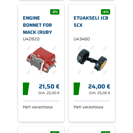
-2%
-4%
ENGINE
ETUAKSELI JCB
BONNET FOR
5CX
MACK (RUBY
U42820
U43460
21,50 €
24,00 €
Ovh.
22,00 €
Ovh.
25,00 €
Heti varastossa
Heti varastossa