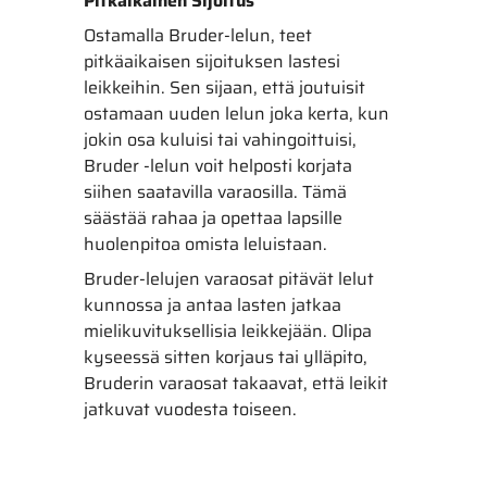
Pitkäikäinen Sijoitus
Ostamalla Bruder-lelun, teet
pitkäaikaisen sijoituksen lastesi
leikkeihin. Sen sijaan, että joutuisit
ostamaan uuden lelun joka kerta, kun
jokin osa kuluisi tai vahingoittuisi,
Bruder -lelun voit helposti korjata
siihen saatavilla varaosilla. Tämä
säästää rahaa ja opettaa lapsille
huolenpitoa omista leluistaan.
Bruder-lelujen varaosat pitävät lelut
kunnossa ja antaa lasten jatkaa
mielikuvituksellisia leikkejään. Olipa
kyseessä sitten korjaus tai ylläpito,
Bruderin varaosat takaavat, että leikit
jatkuvat vuodesta toiseen.