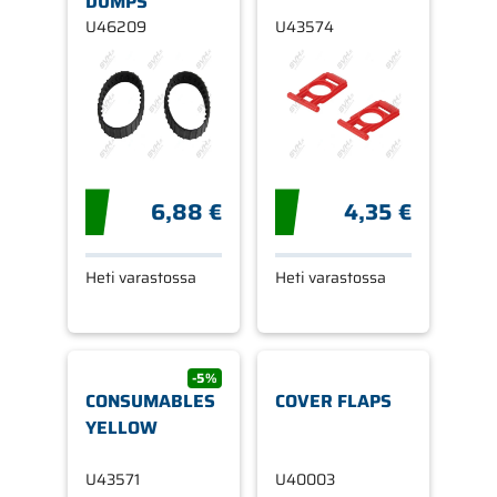
DUMPS
U46209
U43574
6,88 €
4,35 €
Heti varastossa
Heti varastossa
-5%
CONSUMABLES
COVER FLAPS
YELLOW
U43571
U40003