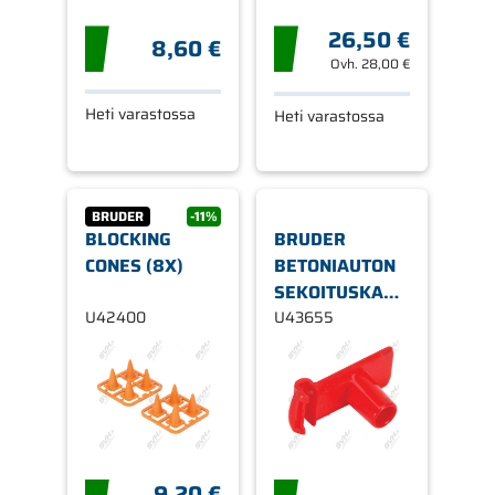
26,50 €
8,60 €
Ovh.
28,00 €
Heti varastossa
Heti varastossa
BRUDER
-11%
BLOCKING
BRUDER
CONES (8X)
BETONIAUTON
SEKOITUSKAMPI
U42400
43655
U43655
9,20 €