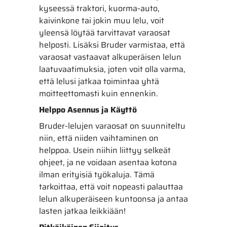
kyseessä traktori, kuorma-auto,
kaivinkone tai jokin muu lelu, voit
yleensä löytää tarvittavat varaosat
helposti. Lisäksi Bruder varmistaa, että
varaosat vastaavat alkuperäisen lelun
laatuvaatimuksia, joten voit olla varma,
että lelusi jatkaa toimintaa yhtä
moitteettomasti kuin ennenkin.
Helppo Asennus ja Käyttö
Bruder-lelujen varaosat on suunniteltu
niin, että niiden vaihtaminen on
helppoa. Usein niihin liittyy selkeät
ohjeet, ja ne voidaan asentaa kotona
ilman erityisiä työkaluja. Tämä
tarkoittaa, että voit nopeasti palauttaa
lelun alkuperäiseen kuntoonsa ja antaa
lasten jatkaa leikkiään!