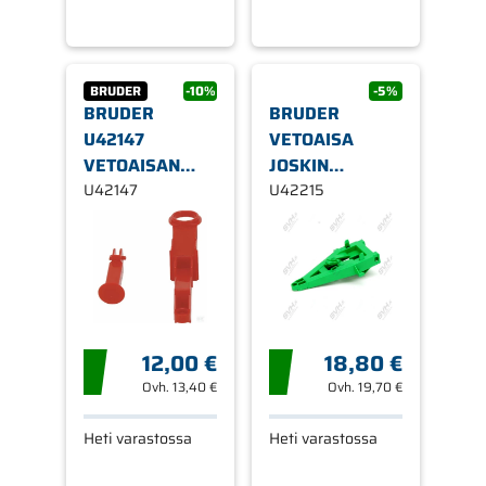
BRUDER
-10%
-5%
BRUDER
BRUDER
U42147
VETOAISA
VETOAISAN
JOSKIN
TUKIJALKA
U42147
PERÄVAUNUUN
U42215
GRIMME.SE75
12,00 €
18,80 €
Ovh.
13,40 €
Ovh.
19,70 €
Heti varastossa
Heti varastossa