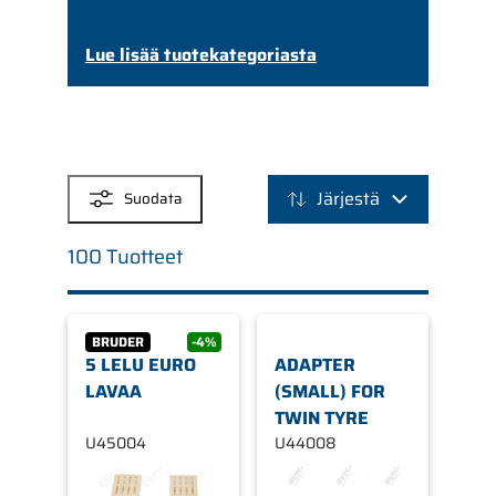
Lue lisää tuotekategoriasta
SUODATTIMET
Järjestä
Suodata
100 Tuotteet
BRUDER
-4%
5 LELU EURO
ADAPTER
LAVAA
(SMALL) FOR
TWIN TYRE
U45004
U44008