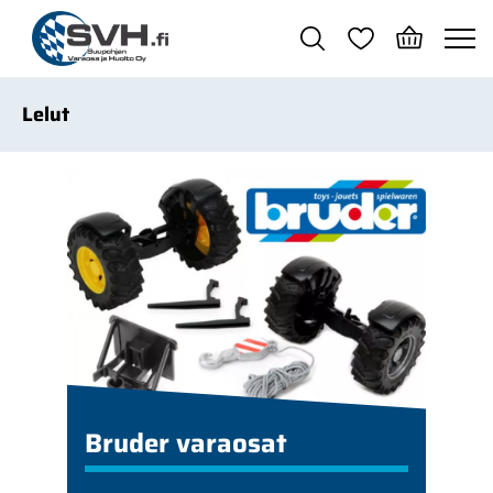
Siirry pääsisältöön
Lelut
Bruder varaosat