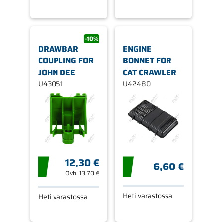
-10%
DRAWBAR
ENGINE
COUPLING FOR
BONNET FOR
JOHN DEE
CAT CRAWLER
U43051
U42480
12,30 €
6,60 €
Ovh.
13,70 €
Heti varastossa
Heti varastossa