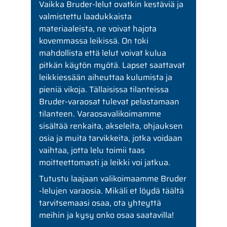
Vaikka Bruder-lelut ovatkin kestäviä ja
valmistettu laadukkaista
materiaaleista, ne voivat hajota
kovemmassa leikissä. On toki
mahdollista että lelut voivat kulua
pitkän käytön myötä. Lapset saattavat
leikkiessään aiheuttaa kulumista ja
pieniä vikoja. Tällaisissa tilanteissa
Bruder-varaosat tulevat pelastamaan
tilanteen. Varaosavalikoimamme
sisältää renkaita, akseleita, ohjauksen
osia ja muita tarvikkeita, jotka voidaan
vaihtaa, jotta lelu toimii taas
moitteettomasti ja leikki voi jatkua.
Tutustu laajaan valikoimaamme Bruder
-lelujen varaosia. Mikäli et löydä täältä
tarvitsemaasi osaa, ota yhteyttä
meihin ja kysy onko osaa saatavilla!