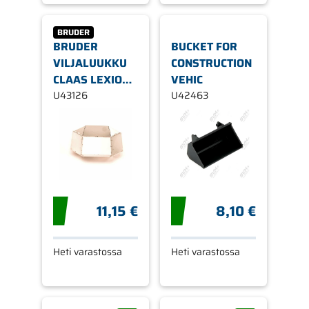
BRUDER
BRUDER
BUCKET FOR
VILJALUUKKU
CONSTRUCTION
CLAAS LEXION
VEHIC
PUIMURIIN
U43126
U42463
43126
11,15 €
8,10 €
Heti varastossa
Heti varastossa