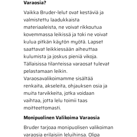
Varaosia?
Vaikka Bruder-lelut ovat kestäviä ja
valmistettu laadukkaista
materiaaleista, ne voivat rikkoutua
kovemmassa leikissä ja toki ne voivat
kulua pitkän käytön myötä. Lapset
saattavat leikkiessään aiheuttaa
kulumista ja joskus pieniä vikoja.
Tällaisissa tilanteissa varaosat tulevat
pelastamaan leikin.
Varaosavalikoimamme sisältää
renkaita, akseleita, ohjauksen osia ja
muita tarvikkeita, jotka voidaan
vaihtaa, jotta lelu toimii taas
moitteettomasti.
Monipuolinen Valikoima Varaosia
Bruder tarjoaa monipuolisen valikoiman
varaosia erilaisiin leluihinsa. Olipa