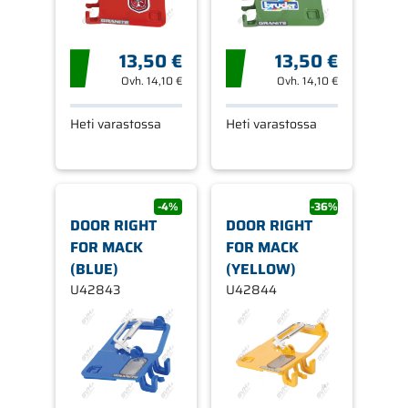
13,50 €
13,50 €
Ovh.
14,10 €
Ovh.
14,10 €
Heti varastossa
Heti varastossa
-4%
-36%
DOOR RIGHT
DOOR RIGHT
FOR MACK
FOR MACK
(BLUE)
(YELLOW)
U42843
U42844