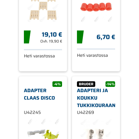
19,10 €
6,70 €
Ovh.
19,90 €
Heti varastossa
Heti varastossa
-4%
BRUDER
-14%
ADAPTER
ADAPTERI JA
CLAAS DISCO
KOUKKU
TUKKIKOURAAN
U42245
U42269