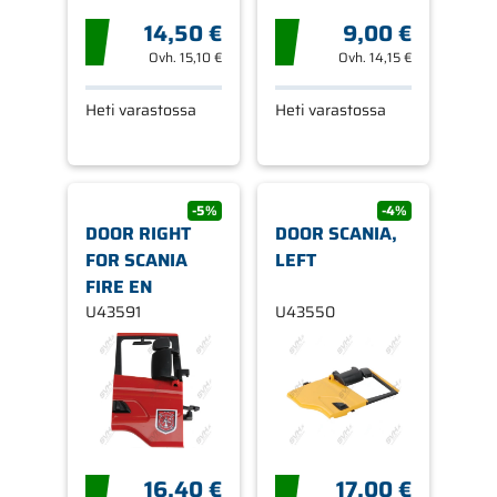
14,50 €
9,00 €
Ovh.
15,10 €
Ovh.
14,15 €
Heti varastossa
Heti varastossa
-5%
-4%
DOOR RIGHT
DOOR SCANIA,
FOR SCANIA
LEFT
FIRE EN
U43591
U43550
16,40 €
17,00 €