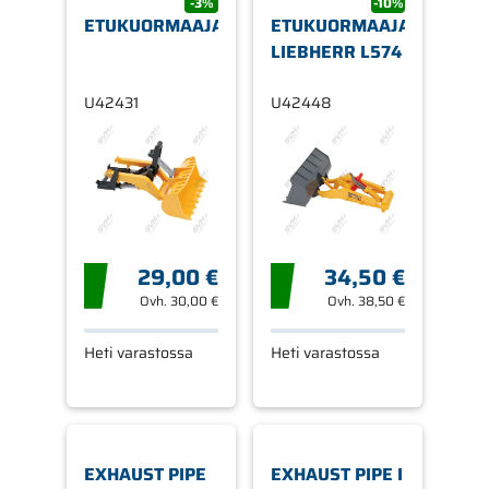
-3%
-10%
ETUKUORMAAJA
ETUKUORMAAJA
LIEBHERR L574
U42431
U42448
29,00 €
34,50 €
Ovh.
30,00 €
Ovh.
38,50 €
Heti varastossa
Heti varastossa
EXHAUST PIPE
EXHAUST PIPE I