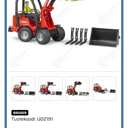
BRUDER
Tuotekoodi
:
U02191