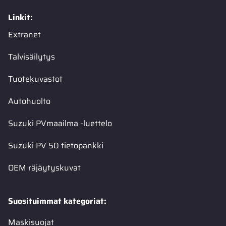
Linkit:
Extranet
Talvisäilytys
Tuotekuvastot
Autohuolto
Suzuki PVmaailma -luettelo
Suzuki PV 50 tietopankki
OEM räjäytyskuvat
Suosituimmat kategoriat:
Maskisuojat