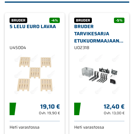
BRUDER
-4%
BRUDER
-5%
5 LELU EURO LAVAA
BRUDER
TARVIKESARJA
ETUKUORMAAJAAN
U45004
02318
U02318
19,10 €
12,40 €
Ovh.
19,90 €
Ovh.
13,00 €
Heti varastossa
Heti varastossa