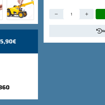
V
 5,90€
9860