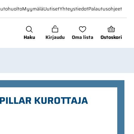
utohuolto
Myymälä
Uutiset
Yhteystiedot
Palautusohjeet
Haku
Kirjaudu
Oma lista
Ostoskori
PILLAR KUROTTAJA