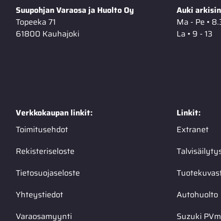
Suupohjan Varaosa ja Huolto Oy
Auki arkisin
Topeeka 71
Ma - Pe • 8.
61800 Kauhajoki
La • 9 - 13
Verkkokaupan linkit:
Linkit:
Toimitusehdot
Extranet
Rekisteriseloste
Talvisäilyty
Tietosuojaseloste
Tuotekuvas
Yhteystiedot
Autohuolto
Varaosamyynti
Suzuki PVma