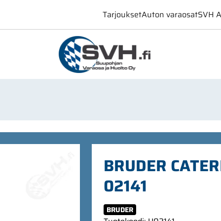
Tarjoukset
Auton varaosat
SVH A
BRUDER CATER
02141
BRUDER