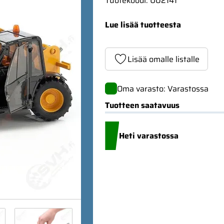
Tuotekoodi
:
U02141
Lue lisää tuotteesta
Lisää omalle listalle
Oma varasto: Varastossa
Tuotteen saatavuus
Heti varastossa