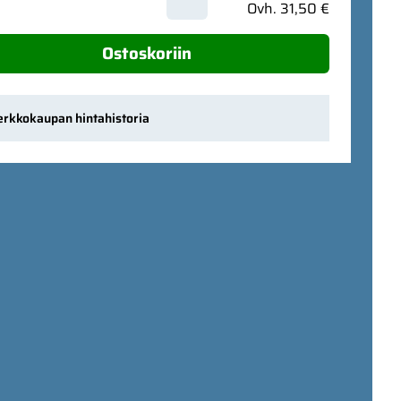
Ovh. 31,50 €
Ostoskoriin
erkkokaupan hintahistoria