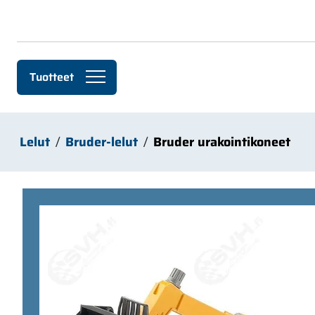
Siirry pääsisältöön
Tuotteet
Lelut
Bruder-lelut
Bruder urakointikoneet
Ohita kuvat