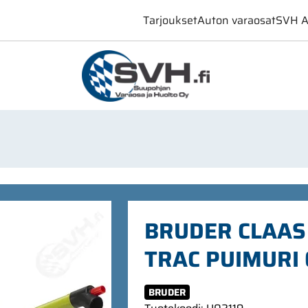
Tarjoukset
Auton varaosat
SVH A
BRUDER CLAAS
TRAC PUIMURI 
BRUDER