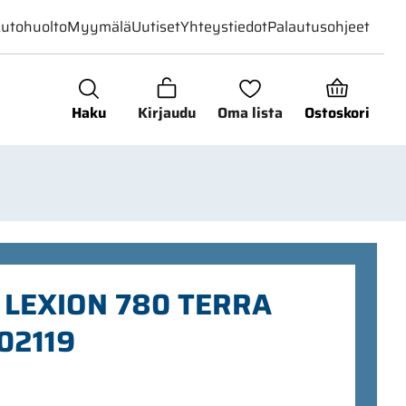
utohuolto
Myymälä
Uutiset
Yhteystiedot
Palautusohjeet
Haku
Kirjaudu
Oma lista
Ostoskori
 LEXION 780 TERRA
02119