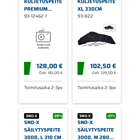
KULJETUSPEITE
KULJETUSPEITE
PREMIUM
XL 330CM
STANDARD
93-12462-1
93-822
POLARIS RMK
MATRYX
128,00 €
102,50 €
Ovh.
161,00 €
Ovh.
129,00 €
Toimitusaika 2-3pv
Toimitusaika 2-3pv
SNO-X
-20%
SNO-X
-21%
SNO-X
SNO-X
SÄILYTYSPEITE
SÄILYTYSPEITE
300D, L 310 CM
300D, M 280