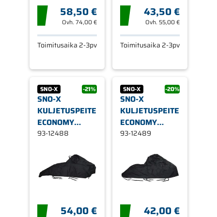
58,50 €
43,50 €
Ovh.
74,00 €
Ovh.
55,00 €
Toimitusaika 2-3pv
Toimitusaika 2-3pv
SNO-X
-21%
SNO-X
-20%
SNO-X
SNO-X
KULJETUSPEITE
KULJETUSPEITE
ECONOMY
ECONOMY
POLARIS
93-12488
POLARIS
93-12489
54,00 €
42,00 €