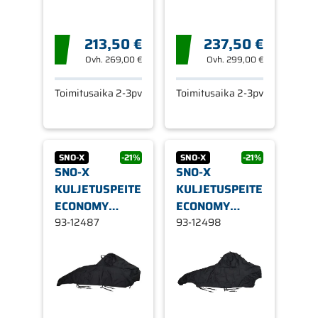
213,50 €
237,50 €
Ovh.
269,00 €
Ovh.
299,00 €
Toimitusaika 2-3pv
Toimitusaika 2-3pv
SNO-X
-21%
SNO-X
-21%
SNO-X
SNO-X
KULJETUSPEITE
KULJETUSPEITE
ECONOMY
ECONOMY
ARCTIC CAT
93-12487
ARCTIC CAT
93-12498