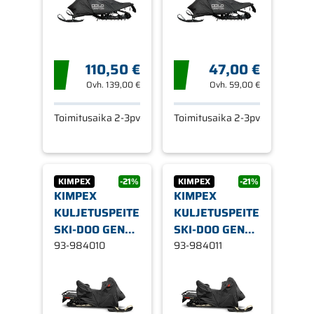
CATALYST
110,50 €
47,00 €
Ovh.
139,00 €
Ovh.
59,00 €
Toimitusaika 2-3pv
Toimitusaika 2-3pv
KIMPEX
-21%
KIMPEX
-21%
KIMPEX
KIMPEX
KULJETUSPEITE
KULJETUSPEITE
SKI-DOO GEN4
SKI-DOO GEN4
EXPEDITION
93-984010
EXPEDITION
93-984011
EXPEDITION SE-
EXPEDITION SE-
LE 20"
LE 20"