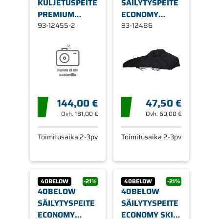
KULJETUSPEITE
SÄILYTYSPEITE
PREMIUM
ECONOMY
EASY-LOAD
93-12455-2
ARCTIC CAT
93-12486
144,00 €
47,50 €
Ovh.
181,00 €
Ovh.
60,00 €
Toimitusaika 2-3pv
Toimitusaika 2-3pv
40BELOW
-21%
40BELOW
-21%
40BELOW
40BELOW
SÄILYTYSPEITE
SÄILYTYSPEITE
ECONOMY
ECONOMY SKI-