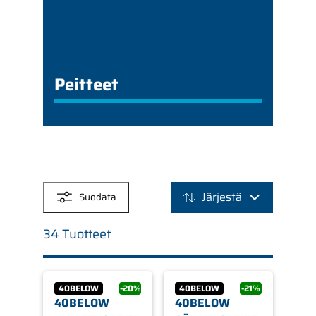
Peitteet
SUODATTIMET
Järjestä
Suodata
34 Tuotteet
40BELOW
-20%
40BELOW
-21%
40BELOW
40BELOW