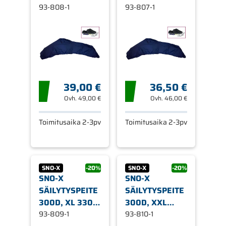
93-808-1
CM
93-807-1
39,00 €
36,50 €
Ovh.
49,00 €
Ovh.
46,00 €
Toimitusaika 2-3pv
Toimitusaika 2-3pv
SNO-X
-20%
SNO-X
-20%
SNO-X
SNO-X
SÄILYTYSPEITE
SÄILYTYSPEITE
300D, XL 330
300D, XXL
CM
93-809-1
350CM
93-810-1