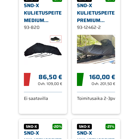
SNO-X
SNO-X
KULJETUSPEITE
KULJETUSPEITE
MEDIUM
PREMIUM
280CM
93-820
EASY-LOAD
93-12462-2
POLARIS RMK
MATRYX
86,50 €
160,00 €
Ovh.
109,00 €
Ovh.
201,50 €
Ei saatavilla
Toimitusaika 2-3pv
SNO-X
-20%
SNO-X
-21%
SNO-X
SNO-X