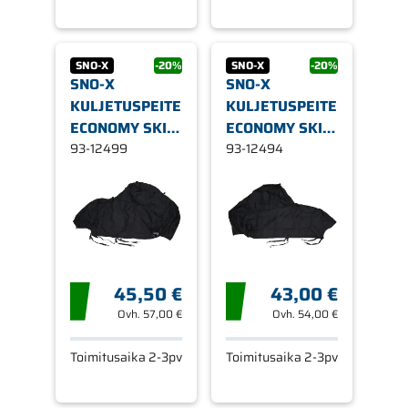
SNO-X
-20%
SNO-X
-20%
SNO-X
SNO-X
KULJETUSPEITE
KULJETUSPEITE
ECONOMY SKI
ECONOMY SKI-
DOO
93-12499
DOO
93-12494
45,50 €
43,00 €
Ovh.
57,00 €
Ovh.
54,00 €
Toimitusaika 2-3pv
Toimitusaika 2-3pv