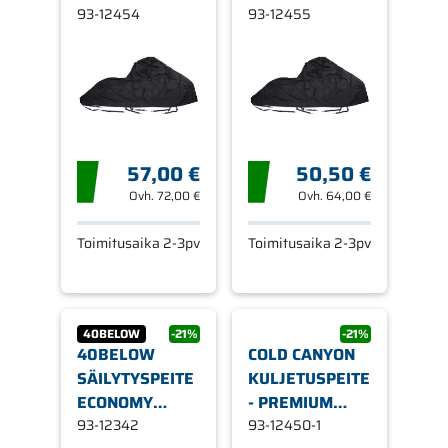
POLARIS
93-12454
DOO
93-12455
57,00 €
50,50 €
Ovh.
72,00 €
Ovh.
64,00 €
Toimitusaika 2-3pv
Toimitusaika 2-3pv
40BELOW
-21%
-21%
40BELOW
COLD CANYON
SÄILYTYSPEITE
KULJETUSPEITE
ECONOMY
- PREMIUM
YAMAHA
93-12342
STANDARD
93-12450-1