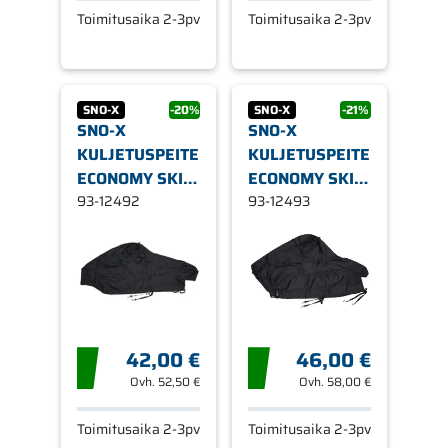
Toimitusaika 2-3pv
Toimitusaika 2-3pv
SNO-X
-20%
SNO-X
-21%
SNO-X
SNO-X
KULJETUSPEITE
KULJETUSPEITE
ECONOMY SKI
ECONOMY SKI
DOO
93-12492
DOO
93-12493
42,00 €
46,00 €
Ovh.
52,50 €
Ovh.
58,00 €
Toimitusaika 2-3pv
Toimitusaika 2-3pv