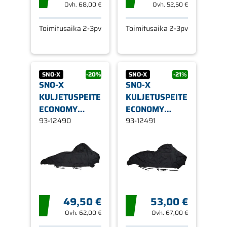
Ovh.
68,00 €
Ovh.
52,50 €
Toimitusaika 2-3pv
Toimitusaika 2-3pv
SNO-X
-20%
SNO-X
-21%
SNO-X
SNO-X
KULJETUSPEITE
KULJETUSPEITE
ECONOMY
ECONOMY
POLARIS
93-12490
POLARIS
93-12491
49,50 €
53,00 €
Ovh.
62,00 €
Ovh.
67,00 €