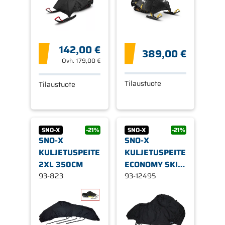
142,00 €
389,00 €
Ovh.
179,00 €
Tilaustuote
Tilaustuote
SNO-X
-21%
SNO-X
-21%
SNO-X
SNO-X
KULJETUSPEITE
KULJETUSPEITE
2XL 350CM
ECONOMY SKI-
93-823
DOO
93-12495