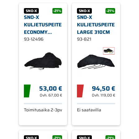
SNO-X
-21%
SNO-X
-21%
SNO-X
SNO-X
KULJETUSPEITE
KULJETUSPEITE
ECONOMY
LARGE 310CM
YAMAHA
93-12496
93-821
53,00 €
94,50 €
Ovh.
67,00 €
Ovh.
119,00 €
Toimitusaika 2-3pv
Ei saatavilla
SNO-X
-21%
SNO-X
-21%