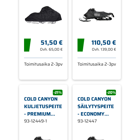
ARCTIC CAT M
CATALYST
51,50 €
110,50 €
Ovh.
65,00 €
Ovh.
139,00 €
Toimitusaika 2-3pv
Toimitusaika 2-3pv
-21%
-20%
COLD CANYON
COLD CANYON
KULJETUSPEITE
SÄILYTYSPEITE
- PREMIUM
- ECONOMY
STANDARD
93-12449-1
ARCTIC
93-12447
ARCTIC CAT
CAT/BRP/YAMAHA
RIOT/ZR
200CC