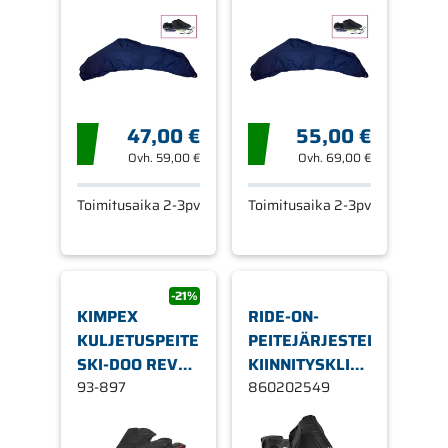
47,00 €
55,00 €
Ovh.
59,00 €
Ovh.
69,00 €
Toimitusaika 2-3pv
Toimitusaika 2-3pv
-21%
KIMPEX
RIDE-ON-
KULJETUSPEITE
PEITEJÄRJESTELMÄ
SKI-DOO REV
KIINNITYSKLIPSEILLÄ
2003-14
93-897
SKI-DOO
860202549