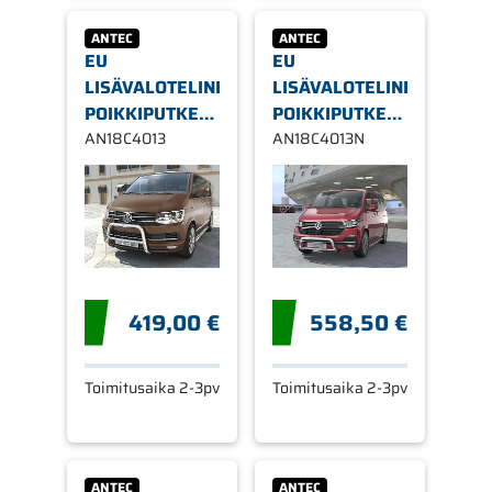
ANTEC
ANTEC
EU
EU
LISÄVALOTELINE
LISÄVALOTELINE
POIKKIPUTKELLA,
POIKKIPUTKELLA,
60 MM/42 MM
AN18C4013
60 MM/42 MM
AN18C4013N
VW T6 2015->
VW T6.1 2020-
419,00 €
558,50 €
Toimitusaika 2-3pv
Toimitusaika 2-3pv
ANTEC
ANTEC