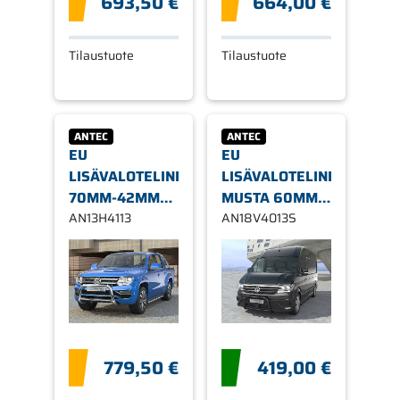
693,50 €
664,00 €
Tilaustuote
Tilaustuote
ANTEC
ANTEC
EU
EU
LISÄVALOTELINE
LISÄVALOTELINE
70MM-42MM
MUSTA 60MM /
VW AMAROK
AN13H4113
42MM
AN18V4013S
2010-
POIKKIPUTK.
VW CRAFTER
17-
779,50 €
419,00 €