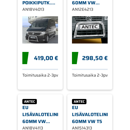
POIKKIPUTK.
60MM VW
VW CRAFTER
AN18V4013
CADDY
AN12E4213
17-
419,00 €
298,50 €
Toimitusaika 2-3pv
Toimitusaika 2-3pv
ANTEC
ANTEC
EU
EU
LISÄVALOTELINE
LISÄVALOTELINE
60MM VW
60MM VW T5
CRAFTER 17-
AN18V4113
AN1514313