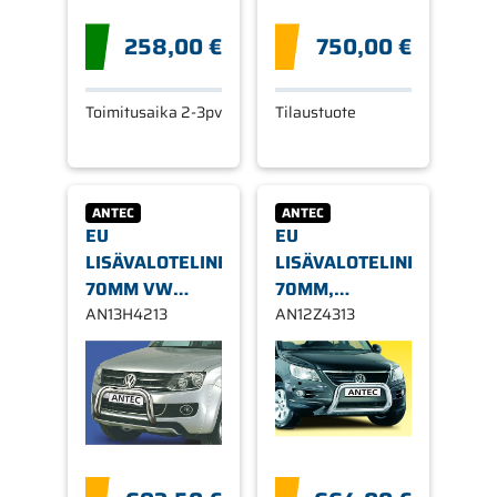
258,00 €
750,00 €
Toimitusaika 2-3pv
Tilaustuote
ANTEC
ANTEC
EU
EU
LISÄVALOTELINE
LISÄVALOTELINE
70MM VW
70MM,
AMAROK 2010-
AN13H4213
POIKITTAISPUTK
AN12Z4313
VW TIGUAN
TRACK&FIELD