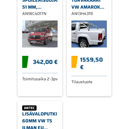
SPOILERISUOJAPUTKI
TURVAKAARI
51 MM,
VW AMAROK
TAIVUTETTU, 51
AN18C4017N
2010-
AN13H4319
MM VW T6.1
20-
1559,50
342,00 €
€
Toimitusaika 2-3pv
Tilaustuote
ANTEC
LISÄVALOPUTKI
60MM VW T5
ILMAN EU