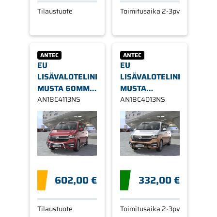
Tilaustuote
Toimitusaika 2-3pv
ANTEC
ANTEC
EU
EU
LISÄVALOTELINE
LISÄVALOTELINE
MUSTA 60MM
MUSTA
VW T6.1 2020-
AN18C4113NS
POIKKIP. 60/42
AN18C4013NS
MM VW T6.1
2020-
602,00 €
332,00 €
Tilaustuote
Toimitusaika 2-3pv