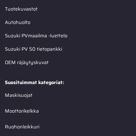
Tuotekuvastot
Autohuolto
Suzuki PVmaailma -luettelo
Suzuki PV 50 tietopankki
OEM räjäytyskuvat
Suosituimmat kategoriat:
Maskisuojat
Moottorikelkka
Ruohonleikkuri