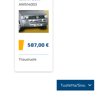
HYVÄKSYNTÄÄ
AN1514003
587,00 €
Tilaustuote
Tuotetta/Sivu