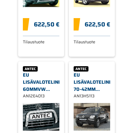
622,50 €
622,50 €
Tilaustuote
Tilaustuote
ANTEC
ANTEC
EU
EU
LISÄVALOTELINE
LISÄVALOTELINE
60MMVW
70-42MM
CADDY,MATALA
AN12E4013
MUSTA VW
AN13H5113
05/2004+02/2008-
AMAROK 2010-