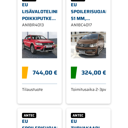
EU
EU
LISÄVALOTELINE
SPOILERISUOJAPUTKI
POIKKIPUTKELLA,
51 MM,
60/42MM VW
AN18R4013
TAIVUTETTU, 51
AN18C4017
TIGUAN 2016-
MM VW T6
2015->
744,00 €
324,00 €
Tilaustuote
Toimitusaika 2-3pv
ANTEC
ANTEC
EU
EU