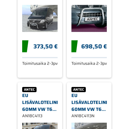
373,50 €
698,50 €
Toimitusaika 2-3pv
Toimitusaika 2-3pv
ANTEC
ANTEC
EU
EU
LISÄVALOTELINE
LISÄVALOTELINE
60MM VW T6
60MM VW T6.1
2015->
AN18C4113
2020-
AN18C4113N