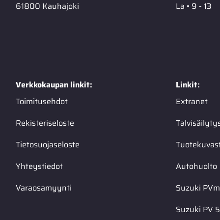
61800 Kauhajoki
La • 9 - 13
Verkkokaupan linkit:
Linkit:
Toimitusehdot
Extranet
Rekisteriseloste
Talvisäilyty
Tietosuojaseloste
Tuotekuvas
Yhteystiedot
Autohuolto
Varaosamyynti
Suzuki PVma
Suzuki PV 5