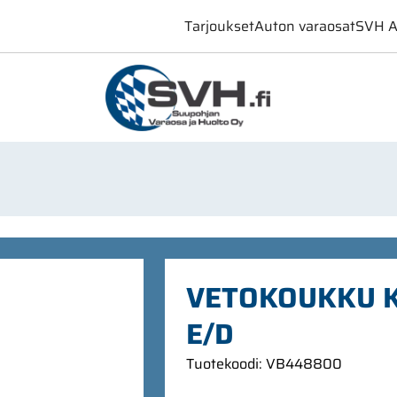
Tarjoukset
Auton varaosat
SVH A
VETOKOUKKU K
E/D
Tuotekoodi
:
VB448800