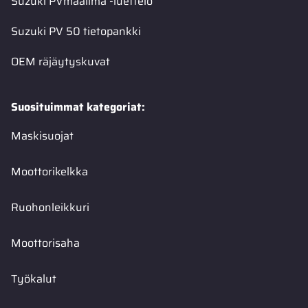
Suzuki PVmaailma -luettelo
Suzuki PV 50 tietopankki
OEM räjäytyskuvat
Suosituimmat kategoriat:
Maskisuojat
Moottorikelkka
Ruohonleikkuri
Moottorisaha
Työkalut