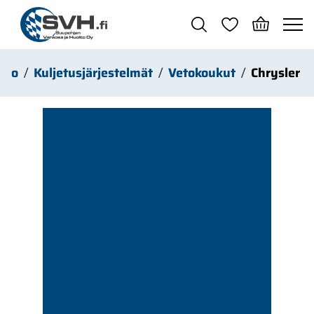
Siirry pääsisältöön
uto
Kuljetusjärjestelmät
Vetokoukut
Chrysler