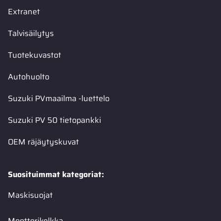
Extranet
Talvisäilytys
Tuotekuvastot
Autohuolto
Suzuki PVmaailma -luettelo
Suzuki PV 50 tietopankki
OEM räjäytyskuvat
Suosituimmat kategoriat:
Maskisuojat
Moottorikelkka