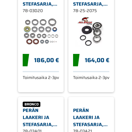
STEFASARJA,
STEFASARJA,
POLARIS
78-03D20
POLARIS
78-25-2075
186,00 €
164,00 €
Toimitusaika 2-3pv
Toimitusaika 2-3pv
BRONCO
PERÄN
PERÄN
LAAKERI JA
LAAKERI JA
STEFASARJA,
STEFASARJA,
POLARIS,
78-03A01
POLARIS,
78-03A21