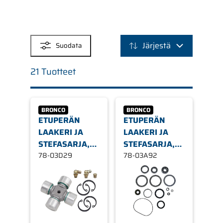
SUODATTIMET
Järjestä
Suodata
21 Tuotteet
BRONCO
BRONCO
ETUPERÄN
ETUPERÄN
LAAKERI JA
LAAKERI JA
STEFASARJA,
STEFASARJA,
CF MOTO
78-03D29
KAWASAKI,
78-03A92
ETEEN