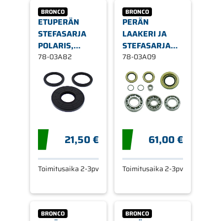
BRONCO
BRONCO
ETUPERÄN
PERÄN
STEFASARJA
LAAKERI JA
POLARIS,
STEFASARJA
ETEEN
78-03A82
CAN AM
78-03A09
21,50 €
61,00 €
Toimitusaika 2-3pv
Toimitusaika 2-3pv
BRONCO
BRONCO