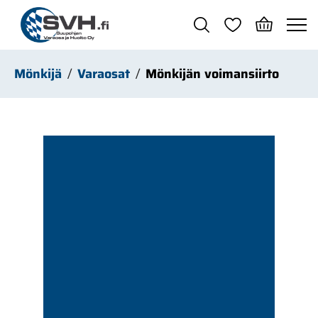
Siirry pääsisältöön
Mönkijä
Varaosat
Mönkijän voimansiirto