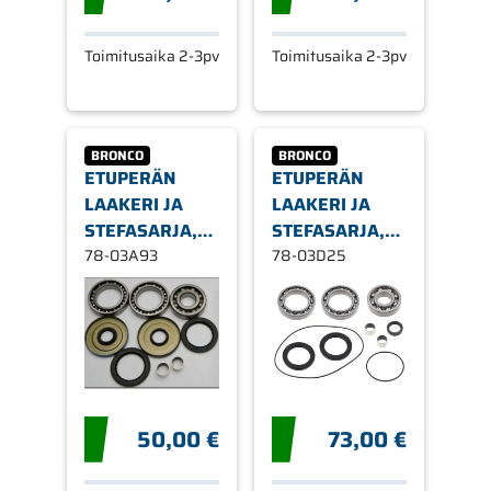
Toimitusaika 2-3pv
Toimitusaika 2-3pv
BRONCO
BRONCO
ETUPERÄN
ETUPERÄN
LAAKERI JA
LAAKERI JA
STEFASARJA,
STEFASARJA,
POLARIS,
78-03A93
POLARIS,
78-03D25
TAAKSE
TAAKSE
50,00 €
73,00 €