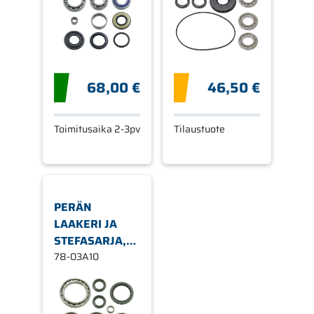
68,00 €
46,50 €
Toimitusaika 2-3pv
Tilaustuote
PERÄN
LAAKERI JA
STEFASARJA,
YAMAHA,
78-03A10
ETEEN