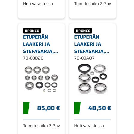
Heti varastossa
Toimitusaika 2-3pv
BRONCO
BRONCO
ETUPERÄN
ETUPERÄN
LAAKERI JA
LAAKERI JA
STEFASARJA,
STEFASARJA,
POLARIS,
78-03D26
YAMAHA,
78-03A87
TAAKSE
ETEEN
85,00 €
48,50 €
Toimitusaika 2-3pv
Heti varastossa