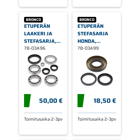
BRONCO
BRONCO
ETUPERÄN
ETUPERÄN
LAAKERI JA
STEFASARJA
STEFASARJA,
HONDA,
YAMAHA,
78-03A96
TAAKSE
78-03A99
ETEEN
50,00 €
18,50 €
Toimitusaika 2-3pv
Toimitusaika 2-3pv