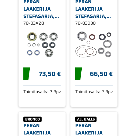
PERÄN
PERÄN
LAAKERI JA
LAAKERI JA
STEFASARJA,
STEFASARJA,
CAN-AM, ETEEN
78-03A28
CF MOTO
78-03D30
JA TAAKSE
73,50 €
66,50 €
Toimitusaika 2-3pv
Toimitusaika 2-3pv
BRONCO
ALL BALLS
PERÄN
PERÄN
LAAKERI JA
LAAKERI JA