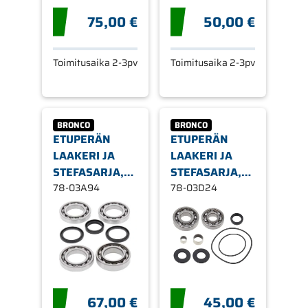
75,00 €
50,00 €
Toimitusaika 2-3pv
Toimitusaika 2-3pv
BRONCO
BRONCO
ETUPERÄN
ETUPERÄN
LAAKERI JA
LAAKERI JA
STEFASARJA,
STEFASARJA,
POLARIS,
78-03A94
POLARIS,
78-03D24
ETEEN
ETEEN
67,00 €
45,00 €