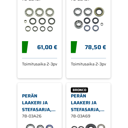
ETEEN
TAAKSE
61,00 €
78,50 €
Toimitusaika 2-3pv
Toimitusaika 2-3pv
BRONCO
PERÄN
PERÄN
LAAKERI JA
LAAKERI JA
STEFASARJA,
STEFASARJA,
SUZUKI,
78-03A26
POLARIS,
78-03A69
TAAKSE
ETEEN