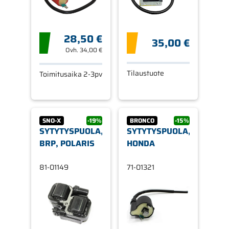
28,50 €
35,00 €
Ovh.
34,00 €
Tilaustuote
Toimitusaika 2-3pv
SNO-X
-19%
BRONCO
-15%
SYTYTYSPUOLA,
SYTYTYSPUOLA,
BRP, POLARIS
HONDA
81-01149
71-01321