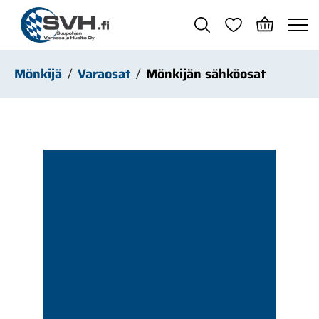
Siirry pääsisältöön
Mönkijä
Varaosat
Mönkijän sähköosat