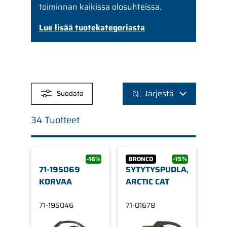
toiminnan kaikissa olosuhteissa.
Lue lisää tuotekategoriasta
SUODATTIMET
Järjestä
Suodata
34 Tuotteet
-16%
BRONCO
-15%
71-195069
SYTYTYSPUOLA,
KORVAA
ARCTIC CAT
71-195046
71-01678