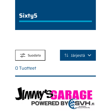
Sixty5
SUODATTIMET
Järjestä
Suodata
0 Tuotteet