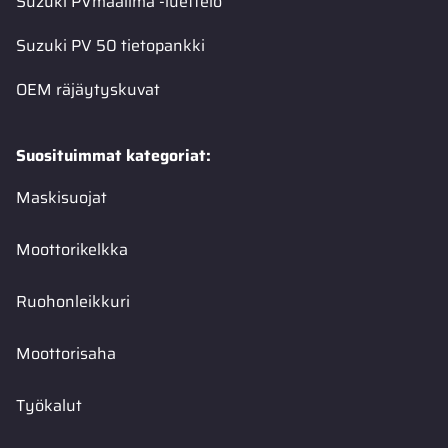
Suzuki PVmaailma -luettelo
Suzuki PV 50 tietopankki
OEM räjäytyskuvat
Suosituimmat kategoriat:
Maskisuojat
Moottorikelkka
Ruohonleikkuri
Moottorisaha
Työkalut