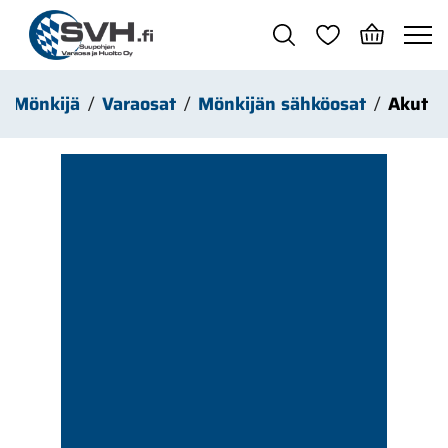
Siirry pääsisältöön
Mönkijä
Varaosat
Mönkijän sähköosat
Akut