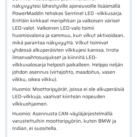
näkyvyytesi lähestyville ajoneuvoille lisäämällä
PowerMaddin tehokas Sentinel LED -vilkkusarja.
Erittäin kirkkaat meripihkan ja valkoisen väriset
LED-valot. Valkoinen LED-valo toimii
huomiovalona ja sammuu, kun vilkut aktivoidaan,
mikä parantaa näkyvyyttä. Vilkut toimivat
yhdessä alkuperäisten vilkkujesi kanssa. Irrota
ilmanvaihtosuojukset ja kiinnitä LED-
vilkkuvalosarja helposti paikalleen. Helppo neljän
johdon asennus (virtajohto, maadoitus, vasen
vilkku, oikea vilkku).
Huomio: Moottoripyörät, joissa ei ole alkuperäisiä
LED-vilkkuja, vaativat kiinteän nopeuden
vilkkuohjaimen.
Huomio: Asennusta CAN-väyläjärjestelmällä
varustettuihin moottoripyöriin, kuten BMW ja
Indian, ei suositella.