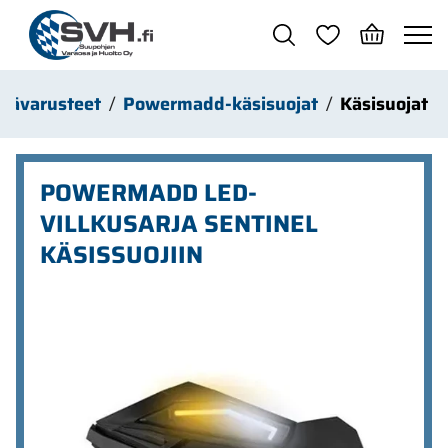
Siirry pääsisältöön
isävarusteet
Powermadd-käsisuojat
Käsisuojat
POWERMADD LED-
VILLKUSARJA SENTINEL
KÄSISSUOJIIN
Ohita kuvat