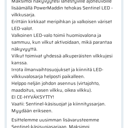
Maksimoi näkyvyytesi lähestyville ajoneuvoille
lisäämällä PowerMaddin tehokas Sentinel LED -
vilkkusarja.
Erittäin kirkkaat meripihkan ja valkoisen väriset
LED-valot.
Valkoinen LED-valo toimii huomiovalona ja
sammuu, kun vilkut aktivoidaan, mikä parantaa
näkyvyyttä.
Vilkut toimivat yhdessä alkuperäisten vilkkujesi
kanssa.
Irrota ilmanvaihtosuojukset ja kiinnitä LED-
vilkkuvalosarja helposti paikalleen.
Helppo neljän johdon asennus (virtajohto,
maadoitus, vasen vilkku, oikea vilkku).
EI CE-HYVÄKSYTTY!
Vaatii: Sentinel-käsisuojat ja kiinnityssarjan.
Myydään erikseen.
Esittelemme uusimman lisävarusteemme
Sentinel-käsisuojasarjaan. Maksimoi