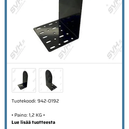
Tuotekoodi
:
942-0192
• Paino: 1,2 KG •
Lue lisää tuotteesta