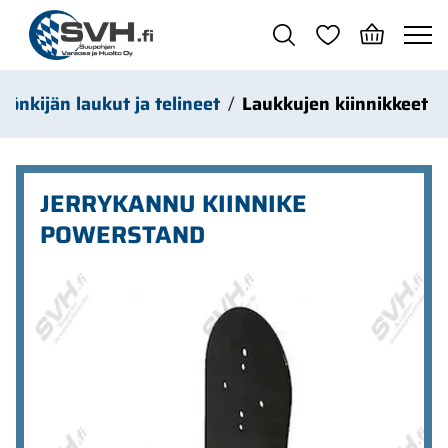
Siirry pääsisältöön
Mönkijän laukut ja telineet
Laukkujen kiinnikkeet
JERRYKANNU KIINNIKE
POWERSTAND
Ohita kuvat