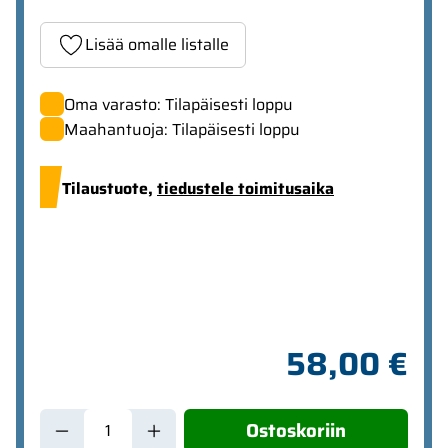
Lisää omalle listalle
Oma varasto: Tilapäisesti loppu
Maahantuoja: Tilapäisesti loppu
Tilaustuote,
tiedustele toimitusaika
58,00 €
Ostoskoriin