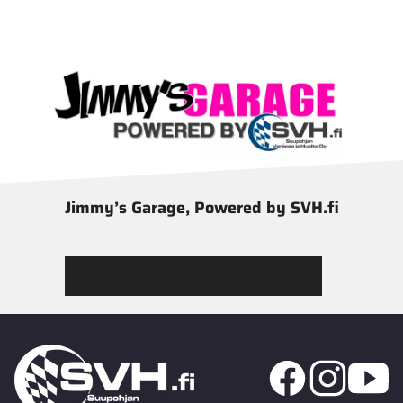
Jimmy’s Garage, Powered by SVH.fi
Tutustu Jimmy’s Garagen valikoimaan