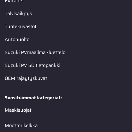
Extranet
Talvisäilytys
Tuotekuvastot
Autohuolto
Suzuki PVmaailma -luettelo
Suzuki PV 50 tietopankki
OEM räjäytyskuvat
Suosituimmat kategoriat:
Maskisuojat
Moottorikelkka