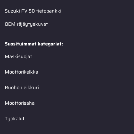
Suzuki PV 50 tietopankki
OEM räjäytyskuvat
Suosituimmat kategoriat:
Maskisuojat
Moottorikelkka
Ruohonleikkuri
Moottorisaha
Työkalut