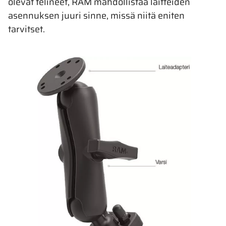
olevat telineet, RAM mahdollistaa laitteiden
asennuksen juuri sinne, missä niitä eniten
tarvitset.