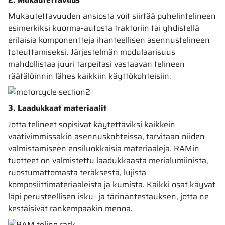
Mukautettavuuden ansiosta voit siirtää puhelintelineen
esimerkiksi kuorma-autosta traktoriin tai yhdistellä
erilaisia komponentteja ihanteellisen asennustelineen
toteuttamiseksi. Järjestelmän modulaarisuus
mahdollistaa juuri tarpeitasi vastaavan telineen
räätälöinnin lähes kaikkiin käyttökohteisiin.
3. Laadukkaat materiaalit
Jotta telineet sopisivat käytettäviksi kaikkein
vaativimmissakin asennuskohteissa, tarvitaan niiden
valmistamiseen ensiluokkaisia materiaaleja. RAMin
tuotteet on valmistettu laadukkaasta merialumiinista,
ruostumattomasta teräksestä, lujista
komposiittimateriaaleista ja kumista. Kaikki osat käyvät
läpi perusteellisen isku- ja tärinäntestauksen, jotta ne
kestäisivät rankempaakin menoa.