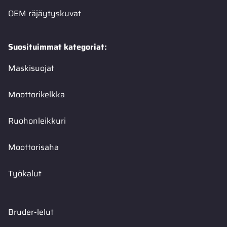
OEM räjäytyskuvat
Suosituimmat kategoriat:
Maskisuojat
Moottorikelkka
Ruohonleikkuri
Moottorisaha
Työkalut
Bruder-lelut