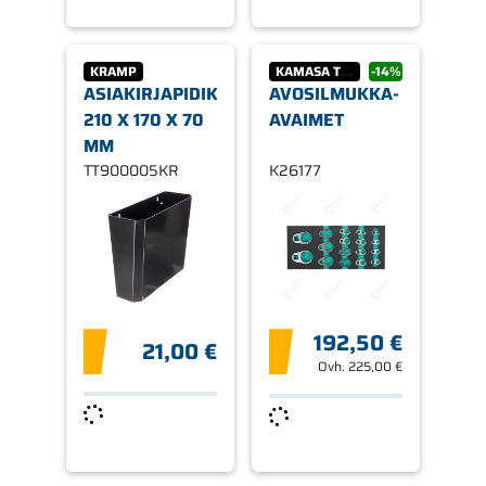
KRAMP
KAMASA TOOLS
-14%
ASIAKIRJAPIDIKE
AVOSILMUKKA-
210 X 170 X 70
AVAIMET
MM
TT900005KR
K26177
192,50 €
21,00 €
Ovh.
225,00 €