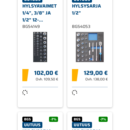
HYLSYAVAIMET
HYLSYSARJA
1/4", 3/8" JA
1/2"
1/2" 12-
KANTTISET
BGS4149
BGS4053
102,00 €
129,00 €
Ovh.
109,50 €
Ovh.
138,00 €
BGS
-7%
BGS
-7%
UUTUUS
UUTUUS