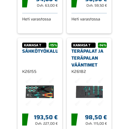
Ovh.
63,00 €
Ovh.
59,50 €
Heti varastossa
Heti varastossa
KAMASA TOOLS
-15%
KAMASA TOOLS
-14%
SÄHKÖTYÖKALUT
TERÄPALAT JA
TERÄPALAN
VÄÄNTIMET
K26155
K26182
193,50 €
98,50 €
Ovh.
227,00 €
Ovh.
115,00 €