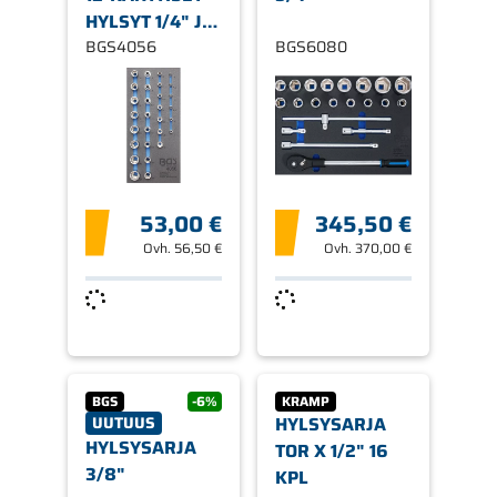
HYLSYT 1/4" JA
1/2"
BGS4056
BGS6080
53,00 €
345,50 €
Ovh.
56,50 €
Ovh.
370,00 €
BGS
-6%
KRAMP
UUTUUS
HYLSYSARJA
HYLSYSARJA
TOR X 1/2" 16
3/8"
KPL