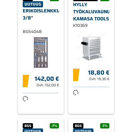
UUTUUS
HYLLY
ERIKOISLENKKIAVAIMET
TYÖKALUVAUNUIHIN
3/8"
KAMASA TOOLS
K10369
BGS4048
18,80 €
142,00 €
Ovh.
19,30 €
Ovh.
152,00 €
BGS
-7%
BGS
-7%
UUTUUS
UUTUUS