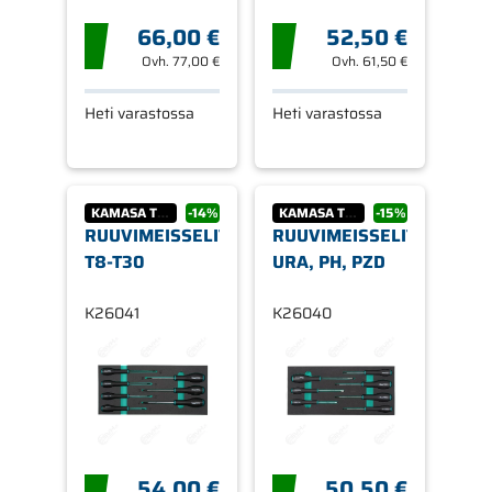
66,00 €
52,50 €
Ovh.
77,00 €
Ovh.
61,50 €
Heti varastossa
Heti varastossa
KAMASA TOOLS
-14%
KAMASA TOOLS
-15%
RUUVIMEISSELIT
RUUVIMEISSELIT
T8-T30
URA, PH, PZD
K26041
K26040
54,00 €
50,50 €