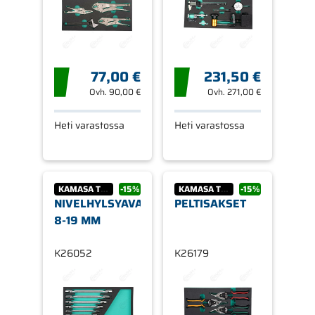
77,00 €
231,50 €
Ovh.
90,00 €
Ovh.
271,00 €
Heti varastossa
Heti varastossa
KAMASA TOOLS
-15%
KAMASA TOOLS
-15%
NIVELHYLSYAVAIMET,
PELTISAKSET
8-19 MM
K26052
K26179