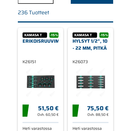
236 Tuotteet
KAMASA TOOLS
-15%
KAMASA TOOLS
-15%
ERIKOISRUUVIMEISSELIT
HYLSYT 1/2", 10
- 22 MM, PITKÄ
K26151
K26073
51,50 €
75,50 €
Ovh.
60,50 €
Ovh.
88,50 €
Heti varastossa
Heti varastossa