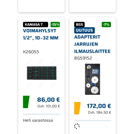
KAMASA TOOLS
-15%
BGS
-7%
VOIMAHYLSYT
UUTUUS
ADAPTERIT
1/2", 10−32 MM
JARRUJEN
ILMAUSLAITTEESEEN
K26055
BGS9152
86,00 €
172,00 €
Ovh.
101,00 €
Ovh.
184,50 €
Heti varastossa