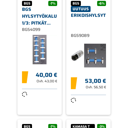
BGS
-7%
BGS
-6%
BGS
UUTUUS
ERIKOISHYLSYT
HYLSYTYÖKALUSARJA
1/3: PITKÄT
HYLSYT 3/8",
BGS4099
BGS9089
TUUMAMITOITUS
40,00 €
53,00 €
Ovh.
43,00 €
Ovh.
56,50 €
BGS
-7%
KAMASA TOOLS
-3%