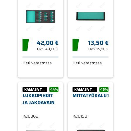
X 120 MM
42,00 €
13,50 €
Ovh.
49,00 €
Ovh.
15,90 €
Heti varastossa
Heti varastossa
KAMASA TOOLS
-14%
KAMASA TOOLS
-15%
LUKKOPIHDIT
MITTATYÖKALUT
JA JAKOAVAIN
K26069
K26150