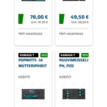
78,00 €
49,50 €
Ovh.
91,50 €
Ovh.
58,00 €
Heti varastossa
Heti varastossa
KAMASA TOOLS
-14%
KAMASA TOOLS
-15%
POPNIITTI- JA
RUUVIMEISSELIT
MUTTERIPIHDIT
PH, PZD
K26175
K26153