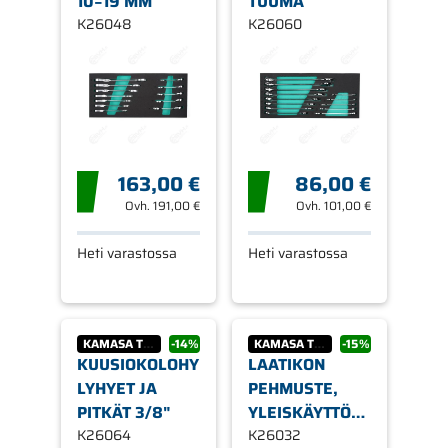
10−19 MM
TUUMA
K26048
K26060
163,00 €
86,00 €
Ovh.
191,00 €
Ovh.
101,00 €
Heti varastossa
Heti varastossa
KAMASA TOOLS
-14%
KAMASA TOOLS
-15%
KUUSIOKOLOHYLSYT,
LAATIKON
LYHYET JA
PEHMUSTE,
PITKÄT 3/8"
YLEISKÄYTTÖÖN
K26064
U-PROFIILI 410
K26032