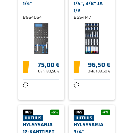
1/4"
1/4", 3/8" JA
1/2
BGS4054
BGS4147
75,00 €
96,50 €
Ovh.
80,50 €
Ovh.
103,50 €
BGS
-6%
BGS
-7%
UUTUUS
UUTUUS
HYLSYSARJA
HYLSYSARJA
12-KANTTISET
3/4"