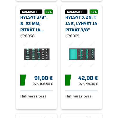
KAMASA TOOLS
-15%
KAMASA TOOLS
-14%
HYLSYT 3/8",
HYLSYT X ZN, T
8−22 MM,
JA E, LYHYET JA
PITKÄT JA
PITKÄT 3/8"
LYHYET
K26058
K26065
91,00 €
42,00 €
Ovh.
106,50 €
Ovh.
49,00 €
Heti varastossa
Heti varastossa