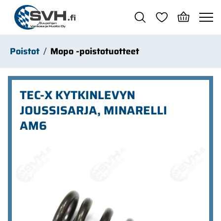
Siirry pääsisältöön
Poistot
Mopo -poistotuotteet
TEC-X KYTKINLEVYN
JOUSSISARJA, MINARELLI
AM6
Ohita kuvat