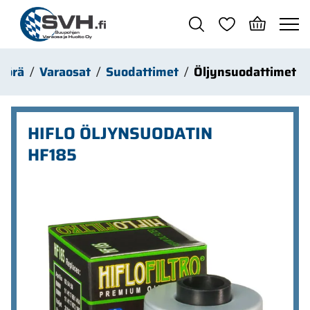
Siirry pääsisältöön
yörä
Varaosat
Suodattimet
Öljynsuodattimet
HIFLO ÖLJYNSUODATIN
HF185
Ohita kuvat